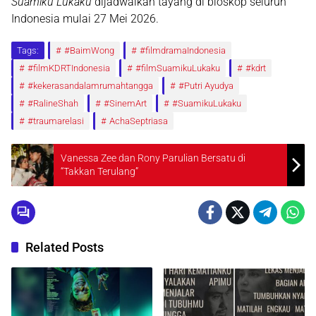
Suamiku Lukaku
dijadwalkan tayang di bioskop seluruh
Indonesia mulai 27 Mei 2026.
Tags:
#BaimWong
#filmdramaIndonesia
#filmKDRTIndonesia
#filmSuamikuLukaku
#kdrt
#kekerasandalamrumahtangga
#Putri Ayudya
#RalineShah
#SinemArt
#SuamikuLukaku
#traumarelasi
AchaSeptriasa
Vanessa Zee dan Rony Parulian Bersatu di
“Takkan Terulang”
Related Posts