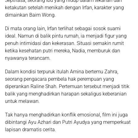
Septriasa
, seorang ibu yang hidup dalam tekanan dan
ketakutan setelah menikah dengan Irfan, karakter yang
dimainkan
Baim Wong
.
Di mata orang lain, Irfan terlihat sebagai sosok suami
ideal. Namun di balik pintu rumah, ia menjadi figur yang
penuh intimidasi dan kekerasan. Situasi semakin rumit
ketika kesehatan putri mereka, Nadia, memburuk dan
nyawanya terancam.
Dalam kondisi terpuruk itulah Amina bertemu Zahra,
seorang pengacara pembela hak perempuan yang
diperankan
Raline Shah
. Pertemuan tersebut menjadi titik
balik yang menghadirkan harapan sekaligus keberanian
untuk melawan.
Tak hanya menghadirkan konflik emosional, film ini juga
dibintangi
Ayu Azhari
dan
Putri Ayudya
yang memperkuat
lapisan dramatis cerita.