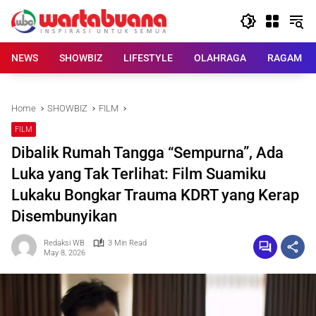
Skip
to
content
NEWS
SHOWBIZ
LIFESTYLE
OLAHRAGA
RAGAM
Home
SHOWBIZ
FILM
FILM
Dibalik Rumah Tangga “Sempurna”, Ada
Luka yang Tak Terlihat: Film Suamiku
Lukaku Bongkar Trauma KDRT yang Kerap
Disembunyikan
Redaksi WB
3 Min Read
May 8, 2026