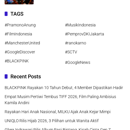
TAGS
#PramonoAnung
#MusikIndonesia
#FilmIndonesia
#PemprovDKIJakarta
#ManchesterUnited
#ranokarno
#GoogleDiscover
#SCTV
#BLACKPINK
#GoogleNews
Recent Posts
BLACKPINK Rayakan 10 Tahun Debut, 4 Member Dipastikan Hadir
Empat Musim Pertiwi Tembus TIFF 2026, Film Paling Ambisius
Kamila Andini
Rayakan Hari Anak Nasional, MILKU Ajak Anak Kejar Mimpi
UNIQLO Rilis Hijab 2026, 3 Pilihan untuk Wanita Aktif
Ghea Indrawari Rilis Album Rasi Bintang, Kisah Cinta Gen Z