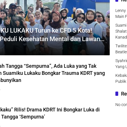
Lenny 
Main F
Suami 
IKU LUKAKU Turun ke CFD 5 Kota!
Shalat
Kanad
k Peduli Kesehatan Mental dan Lawan
Twilit
Beatle
Syahri
ah Tangga “Sempurna”, Ada Luka yang Tak
Yang 
ilm Suamiku Lukaku Bongkar Trauma KDRT yang
Kebak
mbunyikan
Publik
6
Re
No co
aku” Rilis! Drama KDRT Ini Bongkar Luka di
 Tangga ‘Sempurna’
6