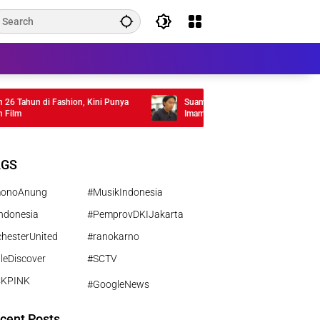
ahun di Fashion, Kini Punya
Suami Nikita Willy Tuai Pujian Usai Menja
Imam Shalat Jumat di Mesjid Al-Ikhlas Ce
Edmonton Kanada
AGS
monoAnung
#MusikIndonesia
ndonesia
#PemprovDKIJakarta
hesterUnited
#ranokarno
leDiscover
#SCTV
CKPINK
#GoogleNews
cent Posts