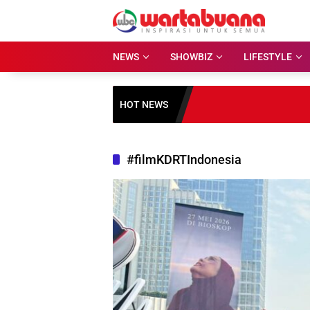
Skip
to
content
NEWS
SHOWBIZ
LIFESTYLE
HOT NEWS
#filmKDRTIndonesia