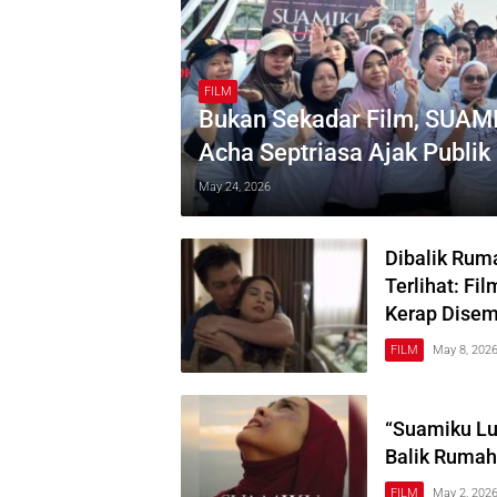
FILM
Bukan Sekadar Film, SUAM
Acha Septriasa Ajak Publi
KDRT
May 24, 2026
Dibalik Rum
Terlihat: F
Kerap Dise
FILM
May 8, 202
“Suamiku Luk
Balik Rumah
FILM
May 2, 202