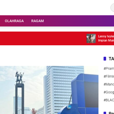
OLAHRAGA
RAGAM
Lenny Ivylen 26 T
Impian Main Film
T
#Pra
#FilmI
#Manc
#Goog
#BLA
Re