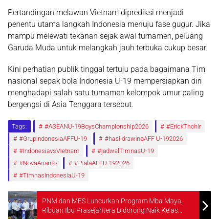
Pertandingan melawan Vietnam diprediksi menjadi
penentu utama langkah Indonesia menuju fase gugur. Jika
mampu melewati tekanan sejak awal turnamen, peluang
Garuda Muda untuk melangkah jauh terbuka cukup besar.
Kini perhatian publik tinggal tertuju pada bagaimana
Tim
nasional sepak bola Indonesia U-19
mempersiapkan diri
menghadapi salah satu turnamen kelompok umur paling
bergengsi di Asia Tenggara tersebut.
Tags:
#ASEANU-19BoysChampionship2026
#ErickThohir
#GrupIndonesiaAFFU-19
#hasildrawingAFF U-192026
#IndonesiavsVietnam
#jadwalTimnasU-19
#NovaArianto
#PialaAFFU-192026
#TimnasIndonesiaU-19
PNM dan MES Luncurkan Program Mba Maya,
Ribuan Ibu Prasejahtera Didorong Naik Kelas