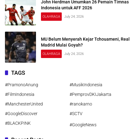
John Herdman Umumkan 26 Pemain Timnas
Indonesia untuk AFF 2026
OLAHRAGA
July 24, 2026
MU Belum Menyerah Kejar Tchouameni, Real
Madrid Mulai Goyah?
OLAHRAGA
July 24, 2026
TAGS
#PramonoAnung
#MusikIndonesia
#FilmIndonesia
#PemprovDKIJakarta
#ManchesterUnited
#ranokarno
#GoogleDiscover
#SCTV
#BLACKPINK
#GoogleNews