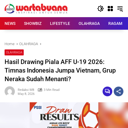
Skip
to
content
NEWS
SHOWBIZ
LIFESTYLE
OLAHRAGA
RAGAM
Home
OLAHRAGA
OLAHRAGA
Hasil Drawing Piala AFF U-19 2026:
Timnas Indonesia Jumpa Vietnam, Grup
Neraka Sudah Menanti?
Redaksi WB
3 Min Read
May 8, 2026