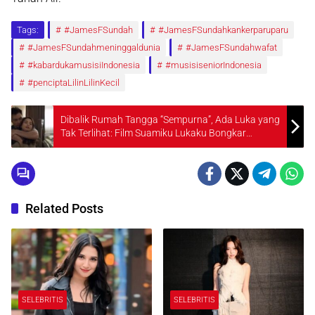
Tags:
#JamesFSundah
#JamesFSundahkankerparuparu
#JamesFSundahmeninggaldunia
#JamesFSundahwafat
#kabardukamusisiIndonesia
#musisiseniorIndonesia
#penciptaLilinLilinKecil
Dibalik Rumah Tangga “Sempurna”, Ada Luka yang
Tak Terlihat: Film Suamiku Lukaku Bongkar
Trauma KDRT yang Kerap Disembunyikan
Related Posts
SELEBRITIS
SELEBRITIS