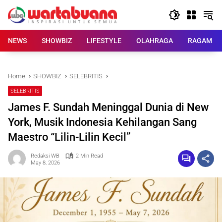
Skip
to
content
NEWS
SHOWBIZ
LIFESTYLE
OLAHRAGA
RAGAM
Home
SHOWBIZ
SELEBRITIS
SELEBRITIS
James F. Sundah Meninggal Dunia di New
York, Musik Indonesia Kehilangan Sang
Maestro “Lilin-Lilin Kecil”
Redaksi WB
2 Min Read
May 8, 2026