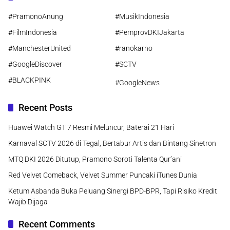
#PramonoAnung
#MusikIndonesia
#FilmIndonesia
#PemprovDKIJakarta
#ManchesterUnited
#ranokarno
#GoogleDiscover
#SCTV
#BLACKPINK
#GoogleNews
Recent Posts
Huawei Watch GT 7 Resmi Meluncur, Baterai 21 Hari
Karnaval SCTV 2026 di Tegal, Bertabur Artis dan Bintang Sinetron
MTQ DKI 2026 Ditutup, Pramono Soroti Talenta Qur’ani
Red Velvet Comeback, Velvet Summer Puncaki iTunes Dunia
Ketum Asbanda Buka Peluang Sinergi BPD-BPR, Tapi Risiko Kredit
Wajib Dijaga
Recent Comments