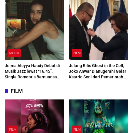
MUSIK
FILM
Jeima Aleyya Haudy Debut di
Jelang Rilis Ghost in the Cell,
Musik Jazz lewat “16.45”,
Joko Anwar Dianugerahi Gelar
Single Romantis Bernuansa
Ksatria Seni dari Pemerintah
Hangat Menjelang Golden
Prancis
Hour
FILM
FILM
FILM