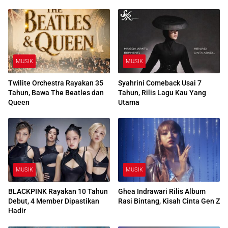
MUSIK
MUSIK
Twilite Orchestra Rayakan 35
Syahrini Comeback Usai 7
Tahun, Bawa The Beatles dan
Tahun, Rilis Lagu Kau Yang
Queen
Utama
MUSIK
MUSIK
BLACKPINK Rayakan 10 Tahun
Ghea Indrawari Rilis Album
Debut, 4 Member Dipastikan
Rasi Bintang, Kisah Cinta Gen Z
Hadir