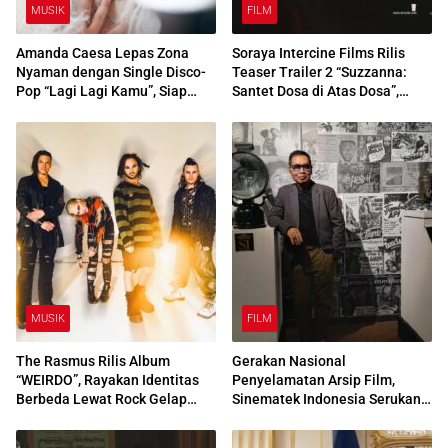
MUSIK
FILM
Amanda Caesa Lepas Zona
Soraya Intercine Films Rilis
Nyaman dengan Single Disco-
Teaser Trailer 2 “Suzzanna:
Pop “Lagi Lagi Kamu”, Siap
Santet Dosa di Atas Dosa”,
Rilis EP Perdana?
Tampilkan Konflik Epik Luna
Maya vs Reza Rahadian
MUSIK
FILM
The Rasmus Rilis Album
Gerakan Nasional
“WEIRDO”, Rayakan Identitas
Penyelamatan Arsip Film,
Berbeda Lewat Rock Gelap
Sinematek Indonesia Serukan
Berbalut Pop Modern
Kolaborasi Selamatkan
warisan budaya