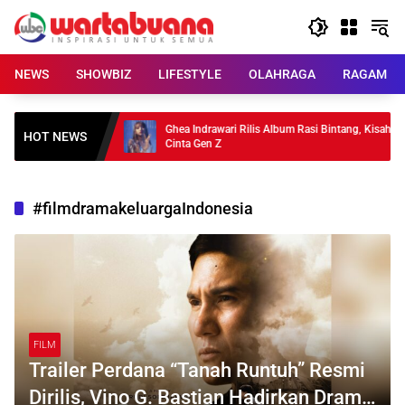
Skip
to
content
NEWS
SHOWBIZ
LIFESTYLE
OLAHRAGA
RAGAM
han untuk
Ghea Indrawari Rilis Album Rasi Bintang, Kisah
HOT NEWS
Cinta Gen Z
#filmdramakeluargaIndonesia
FILM
Trailer Perdana “Tanah Runtuh” Resmi
Dirilis, Vino G. Bastian Hadirkan Drama