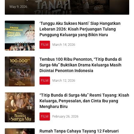
Keluarga yang Menyayat Hati
May 9, 2026
‘Tunggu Aku Sukses Nanti’ Siap Hangatkan
Lebaran 2026: Kisah Perjuangan Tulang
Punggung Keluarga yang Bikin Haru
FILM
March 14, 2026
Tembus 100 Ribu Penonton, “Titip Bunda di
Surga-Mu” Buktikan Drama Keluarga Masih
Dicintai Penonton Indonesia
FILM
March 12, 2026
“Titip Bunda di Surga-Mu” Resmi Tayang: Kisah
Keluarga, Penyesalan, dan Cinta Ibu yang
Mengharu Biru
FILM
February 26, 2026
Rumah Tanpa Cahaya Tayang 12 Februari