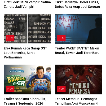
First Look Siti Si Vampir: Satine
Tiket Harusnya Horror Ludes,
Zaneta Jadi Vampir!
Debut Reza Arap Jadi Sorotan
FILM
FILM
Efek Rumah Kaca Garap OST
Trailer PAKET SANTET Makin
Laut Bercerita, Sarat
Brutal, Tawon Jadi Teror Baru
Perlawanan
FILM
FILM
Trailer Bapakmu Kiper Rilis,
Teaser Memburu Pemangsa
Tayang 3 September 2026
Tampilkan Aksi Mencekam 4