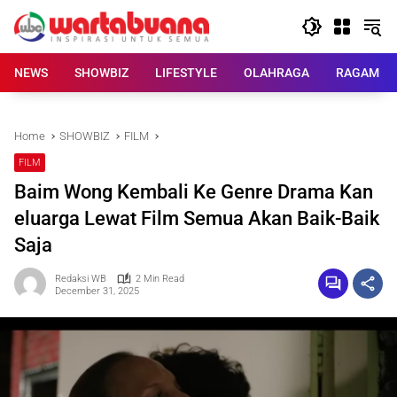
Skip
to
content
NEWS
SHOWBIZ
LIFESTYLE
OLAHRAGA
RAGAM
Home
SHOWBIZ
FILM
FILM
Baim Wong Kembali Ke Genre Drama Kan
eluarga Lewat Film Semua Akan Baik-Baik
Saja
Redaksi WB
2 Min Read
December 31, 2025