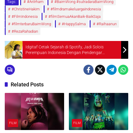
Tags:
#AriIrham
#BaimWong #sutradaraBaimWong
#ChristineHakim
#filmdramakeluargaIndonesia
#FilmIndonesia
#filmSemuaAkanBaik-BaikSaja
#filmterbaruBaimWong
#HappySalma
#Raihaanun
#RezaRahadian
Idgitaf Cetak Sejarah di Spotify, Jadi Solois
Perempuan Indonesia Dengan Pendengar
Bulanan Terbanyak
Related Posts
FILM
FILM