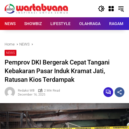
Skip
to
content
NEWS
SHOWBIZ
LIFESTYLE
OLAHRAGA
RAGAM
Home
NEWS
NEWS
Pemprov DKI Bergerak Cepat Tangani
Kebakaran Pasar Induk Kramat Jati,
Ratusan Kios Terdampak
Redaksi WB
2 Min Read
December 16, 2025