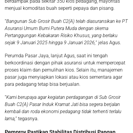
berdampak pada sekitar
350 kios pedagang
, mayoritas
menjual komoditas buah seperti
pepaya dan pisang
.
“
Bangunan Sub Grosir Buah C2(A) telah diasuransikan ke PT
Asuransi Umum Bumi Putera Muda dengan skema
Pertanggungan Kebakaran Risiko Khusus, yang berlaku
sejak 9 Januari 2025 hingga 9 Januari 2026,
” jelas Agus.
Perumda Pasar Jaya, lanjut Agus, saat ini tengah
berkoordinasi dengan pihak asuransi untuk mempercepat
proses klaim dan pemulihan kios
. Selain itu, manajemen
pasar juga menyiapkan
lokasi atau kios sementara
agar
para pedagang tetap bisa berjualan.
“
Kami berupaya agar kegiatan perdagangan di Sub Grosir
Buah C2(A) Pasar Induk Kramat Jati bisa segera berjalan
kembali dan roda ekonomi pedagang tidak terhenti terlalu
lama,
” tegasnya.
Pemprov Pastikan Stabilitas Distribusi Pangan