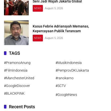
Seni Jadi Wajah Jakarta Global
NEWS
August 5, 2026
Kasus Febrie Adriansyah Memanas,
Kepercayaan Publik Terancam
NEWS
August 5, 2026
TAGS
#PramonoAnung
#MusikIndonesia
#FilmIndonesia
#PemprovDKIJakarta
#ManchesterUnited
#ranokarno
#GoogleDiscover
#SCTV
#BLACKPINK
#GoogleNews
Recent Posts