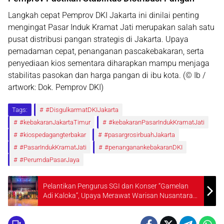
Langkah cepat Pemprov DKI Jakarta ini dinilai penting
mengingat
Pasar Induk Kramat Jati
merupakan salah satu
pusat distribusi pangan strategis di Jakarta. Upaya
pemadaman cepat, penanganan pascakebakaran, serta
penyediaan kios sementara diharapkan mampu menjaga
stabilitas pasokan dan harga pangan
di ibu kota. (© Ib /
artwork: Dok. Pemprov DKI)
Tags:
#DisgulkarmatDKIJakarta
#kebakaranJakartaTimur
#kebakaranPasarIndukKramatJati
#kiospedagangterbakar
#pasargrosirbuahJakarta
#PasarIndukKramatJati
#penanganankebakaranDKI
#PerumdaPasarJaya
Pelantikan Pengurus SGI dan Konser “Gamelan
Adi Kaloka”, Upaya Merawat Warisan Nusantara
di Era Modern