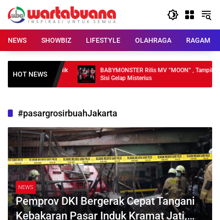
Skip
to
content
NEWS
SHOWBIZ
LIFESTYLE
OLAHRAGA
RAGAM
DKI, Pelayanan Publik
BABYMONSTER Rilis MV “MOON” , Tampilkan
HOT NEWS
Sisi Gelap Misterius
#pasargrosirbuahJakarta
NEWS
Pemprov DKI Bergerak Cepat Tangani
Kebakaran Pasar Induk Kramat Jati,