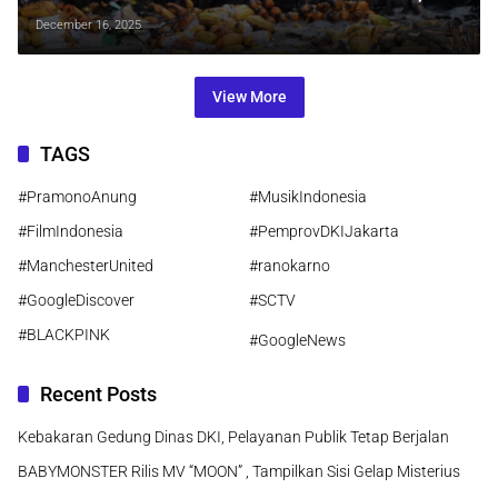
Ratusan Kios Terdampak
December 16, 2025
View More
TAGS
#PramonoAnung
#MusikIndonesia
#FilmIndonesia
#PemprovDKIJakarta
#ManchesterUnited
#ranokarno
#GoogleDiscover
#SCTV
#BLACKPINK
#GoogleNews
Recent Posts
Kebakaran Gedung Dinas DKI, Pelayanan Publik Tetap Berjalan
BABYMONSTER Rilis MV “MOON” , Tampilkan Sisi Gelap Misterius