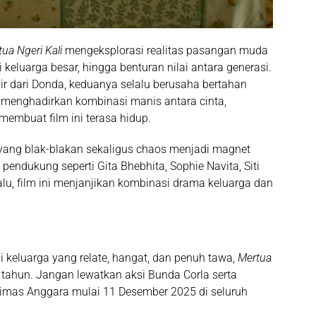
ua Ngeri Kali
mengeksplorasi realitas pasangan muda
 keluarga besar, hingga benturan nilai antara generasi.
r dari Donda, keduanya selalu berusaha bertahan
 menghadirkan kombinasi manis antara cinta,
embuat film ini terasa hidup.
yang blak-blakan sekaligus chaos menjadi magnet
n pendukung seperti
Gita Bhebhita
,
Sophie Navita
,
Siti
alu
, film ini menjanjikan kombinasi drama keluarga dan
 keluarga yang relate, hangat, dan penuh tawa,
Mertua
 tahun. Jangan lewatkan aksi Bunda Corla serta
Dimas Anggara mulai
11 Desember 2025
di seluruh