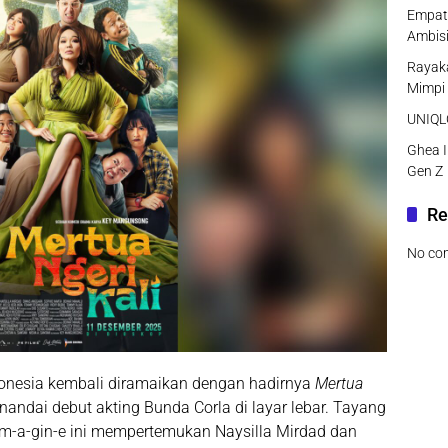
Empat 
Ambisi
Rayaka
Mimpi
UNIQLO
Ghea I
Gen Z
Re
No co
onesia kembali diramaikan dengan hadirnya
Mertua
nandai debut akting Bunda Corla di layar lebar. Tayang
i Im-a-gin-e ini mempertemukan
Naysilla Mirdad
dan