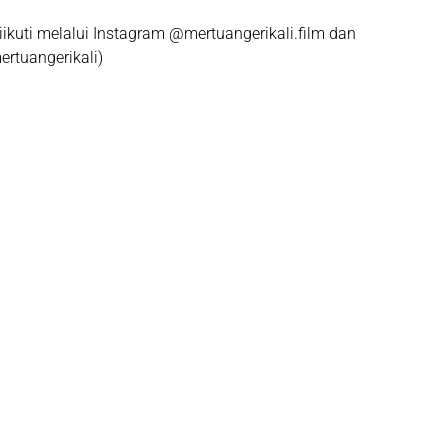
iikuti melalui Instagram
@mertuangerikali.film
dan
mertuangerikali)