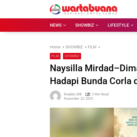
Skip
to
content
NEWS
SHOWBIZ
LIFESTYLE
Home
SHOWBIZ
FILM
FILM
SHOWBIZ
Naysilla Mirdad–Dim
Hadapi Bunda Corla d
Redaksi WB
3 Min Read
November 20, 2025