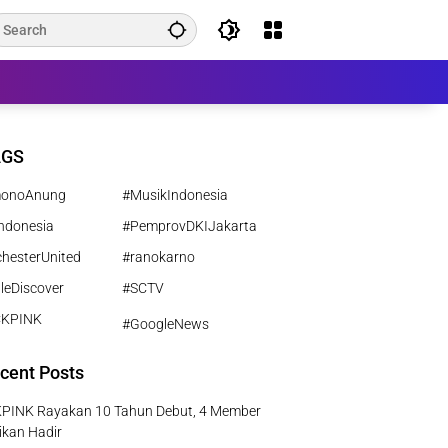
AGS
monoAnung
#MusikIndonesia
ndonesia
#PemprovDKIJakarta
hesterUnited
#ranokarno
leDiscover
#SCTV
CKPINK
#GoogleNews
cent Posts
PINK Rayakan 10 Tahun Debut, 4 Member
ikan Hadir