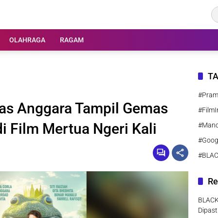
OLAHRAGA
RAGAM
T
#Pra
as Anggara Tampil Gemas
#FilmI
i Film Mertua Ngeri Kali
#Manc
#Goog
#BLA
Re
BLACK
Dipast