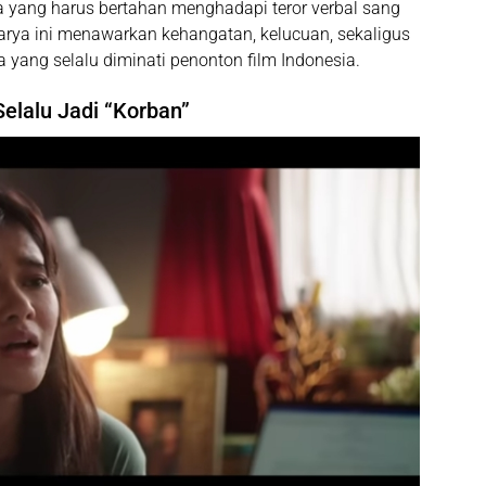
yang harus bertahan menghadapi teror verbal sang
karya ini menawarkan kehangatan, kelucuan, sekaligus
yang selalu diminati penonton film Indonesia.
elalu Jadi “Korban”