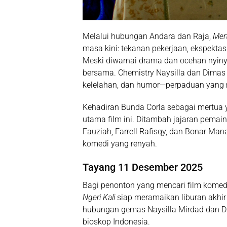
Melalui hubungan Andara dan Raja,
Mert
masa kini: tekanan pekerjaan, ekspektasi
Meski diwarnai drama dan ocehan nyinyi
bersama. Chemistry Naysilla dan Dimas
kelelahan, dan humor—perpaduan yang m
Kehadiran
Bunda Corla
sebagai mertua 
utama film ini. Ditambah jajaran pemai
Fauziah
,
Farrell Rafisqy
, dan
Bonar Man
komedi yang renyah.
Tayang 11 Desember 2025
Bagi penonton yang mencari film komedi
Ngeri Kali
siap meramaikan liburan akhir
hubungan gemas Naysilla Mirdad dan 
bioskop Indonesia.