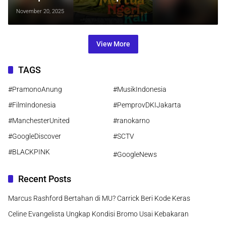
Film Mertua Ngeri Kali
November 20, 2025
View More
TAGS
#PramonoAnung
#MusikIndonesia
#FilmIndonesia
#PemprovDKIJakarta
#ManchesterUnited
#ranokarno
#GoogleDiscover
#SCTV
#BLACKPINK
#GoogleNews
Recent Posts
Marcus Rashford Bertahan di MU? Carrick Beri Kode Keras
Celine Evangelista Ungkap Kondisi Bromo Usai Kebakaran