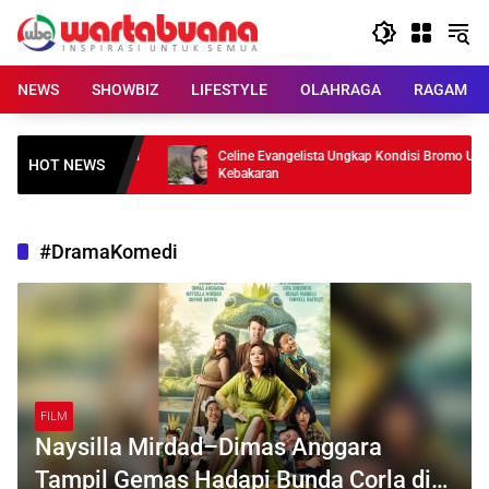
Skip
to
content
NEWS
SHOWBIZ
LIFESTYLE
OLAHRAGA
RAGAM
di MU? Carrick Beri
Celine Evangelista Ungkap Kondisi Bromo Usai
HOT NEWS
Kebakaran
#DramaKomedi
FILM
Naysilla Mirdad–Dimas Anggara
Tampil Gemas Hadapi Bunda Corla di