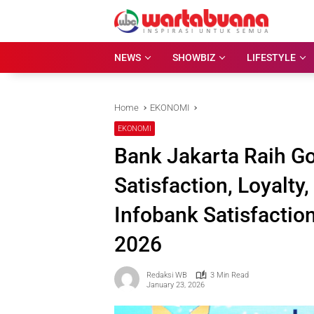
Skip
to
content
NEWS
SHOWBIZ
LIFESTYLE
Home
EKONOMI
EKONOMI
Bank Jakarta Raih G
Satisfaction, Loyalt
Infobank Satisfactio
2026
Redaksi WB
3 Min Read
January 23, 2026