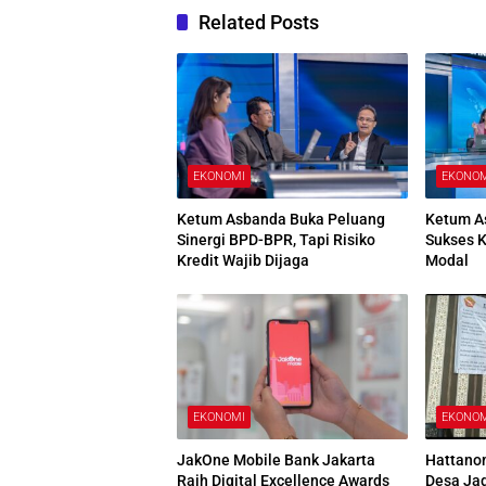
Related Posts
EKONOMI
EKONO
Ketum Asbanda Buka Peluang
Ketum A
Sinergi BPD-BPR, Tapi Risiko
Sukses 
Kredit Wajib Dijaga
Modal
EKONOMI
EKONO
JakOne Mobile Bank Jakarta
Hattano
Raih Digital Excellence Awards
Desa Ja