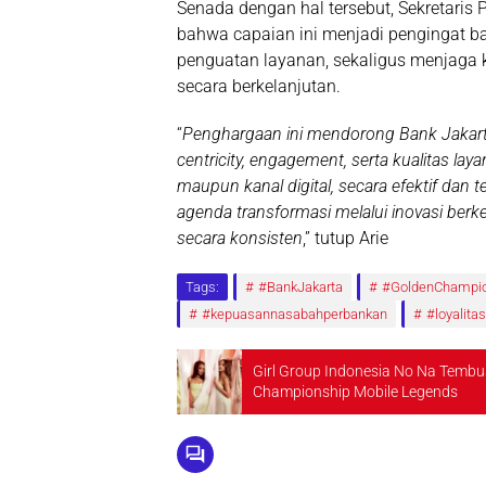
Senada dengan hal tersebut, Sekretaris
bahwa capaian ini menjadi pengingat ba
penguatan layanan, sekaligus menjaga
secara berkelanjutan.
“
Penghargaan ini mendorong Bank Jakar
centricity, engagement, serta kualitas lay
maupun kanal digital, secara efektif dan 
agenda transformasi melalui inovasi be
secara konsisten
,” tutup Arie
Tags:
#BankJakarta
#GoldenChampio
#kepuasannasabahperbankan
#loyalit
Girl Group Indonesia No Na Tembu
Championship Mobile Legends