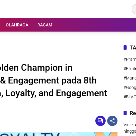
OLAHRAGA
RAGAM
T
#Pra
olden Champion in
#FilmI
y, & Engagement pada 8th
#Manc
#Goog
n, Loyalty, and Engagement
#BLA
Re
Vinici
hingg