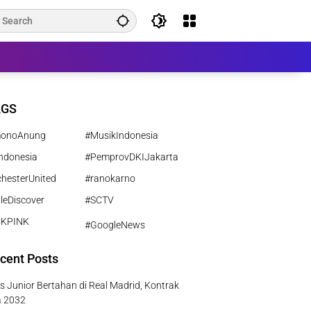
AGS
monoAnung
#MusikIndonesia
ndonesia
#PemprovDKIJakarta
hesterUnited
#ranokarno
leDiscover
#SCTV
CKPINK
#GoogleNews
cent Posts
us Junior Bertahan di Real Madrid, Kontrak
a 2032