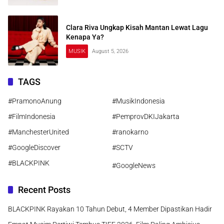
Clara Riva Ungkap Kisah Mantan Lewat Lagu
Kenapa Ya?
MUSIK
August 5, 2026
TAGS
#PramonoAnung
#MusikIndonesia
#FilmIndonesia
#PemprovDKIJakarta
#ManchesterUnited
#ranokarno
#GoogleDiscover
#SCTV
#BLACKPINK
#GoogleNews
Recent Posts
BLACKPINK Rayakan 10 Tahun Debut, 4 Member Dipastikan Hadir