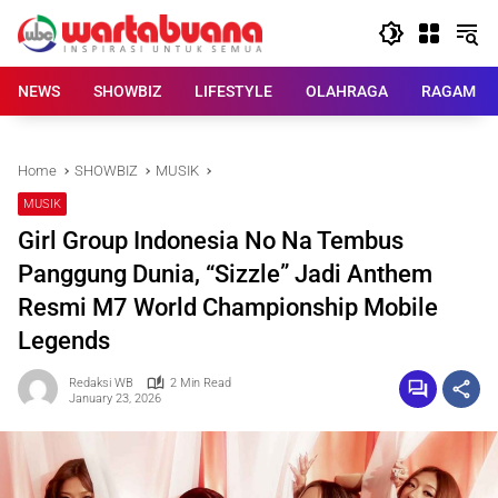
Skip
to
content
NEWS
SHOWBIZ
LIFESTYLE
OLAHRAGA
RAGAM
Home
SHOWBIZ
MUSIK
MUSIK
Girl Group Indonesia No Na Tembus
Panggung Dunia, “Sizzle” Jadi Anthem
Resmi M7 World Championship Mobile
Legends
Redaksi WB
2 Min Read
January 23, 2026