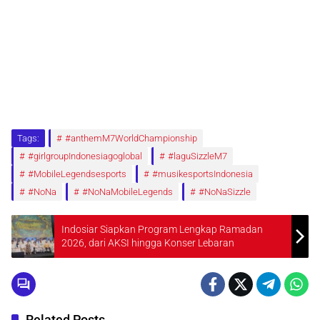
Tags:
#anthemM7WorldChampionship
#girlgroupIndonesiagoglobal
#laguSizzleM7
#MobileLegendsesports
#musikesportsIndonesia
#NoNa
#NoNaMobileLegends
#NoNaSizzle
Indosiar Siapkan Program Lengkap Ramadan
2026, dari AKSI hingga Konser Lebaran
Related Posts