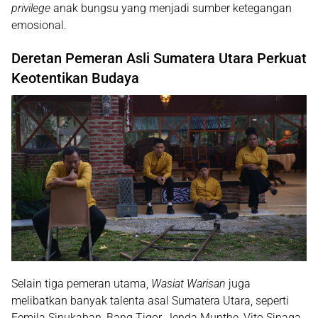
privilege
anak bungsu yang menjadi sumber ketegangan
emosional.
Deretan Pemeran Asli Sumatera Utara Perkuat
Keotentikan Budaya
Selain tiga pemeran utama,
Wasiat Warisan
juga
melibatkan banyak talenta asal Sumatera Utara, seperti
Femila Sinukaban
,
Bang Tigor
,
Jenda Munthe
,
Vito Sinaga
,