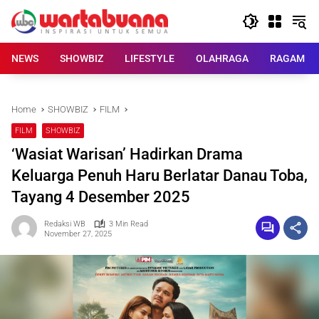
Skip
to
content
NEWS
SHOWBIZ
LIFESTYLE
OLAHRAGA
RAGAM
Home
SHOWBIZ
FILM
FILM
SHOWBIZ
‘Wasiat Warisan’ Hadirkan Drama
Keluarga Penuh Haru Berlatar Danau Toba,
Tayang 4 Desember 2025
Redaksi WB
3 Min Read
November 27, 2025