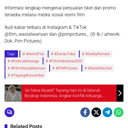
Informasi lengkap mengenai penjualan tiket dan promo
tersedia melalui media sosial resmi film.
Ikuti kabar terbaru di Instagram & TikTok:
@film_wasiatwarisan dan @pimpictures_. (© Ib / artwork:
Dok. Pim Pictures)
Tags:
#AstridTiar
#DanauToba
#DerbyRomero
#DramaKeluarga
#FilmIndonesia2025
#FilmWasiatWarisan
#PIMPictures
#SarahSechan
#Tayang4Desember
‘Air Mata Mualaf’ Tayang Hari Ini di Seluruh
Bioskop Indonesia, Angkat Konflik Keluarga,
Pencarian Jati Diri, dan Hidayah
Related Posts