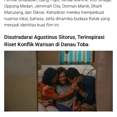
Oppung Medan
,
Jemimah Cita
,
Dorman Manik
,
Dharti
Manulang
, dan
Diknal
. Kehadiran mereka memperkuat
nuansa lokal, bahasa, serta dinamika budaya Batak yang
menjadi identitas kuat film ini.
Disutradarai Agustinus Sitorus, Terinspirasi
Riset Konflik Warisan di Danau Toba