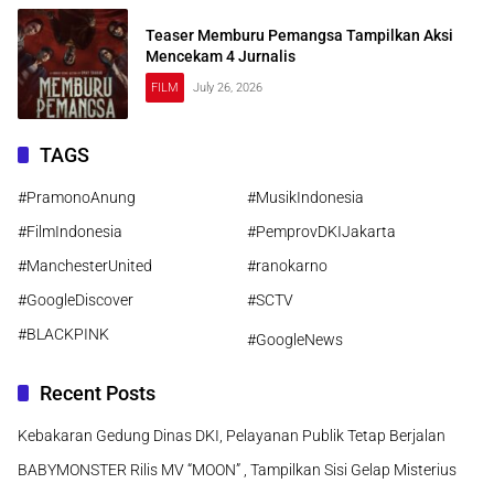
Teaser Memburu Pemangsa Tampilkan Aksi
Mencekam 4 Jurnalis
FILM
July 26, 2026
TAGS
#PramonoAnung
#MusikIndonesia
#FilmIndonesia
#PemprovDKIJakarta
#ManchesterUnited
#ranokarno
#GoogleDiscover
#SCTV
#BLACKPINK
#GoogleNews
Recent Posts
Kebakaran Gedung Dinas DKI, Pelayanan Publik Tetap Berjalan
BABYMONSTER Rilis MV “MOON” , Tampilkan Sisi Gelap Misterius