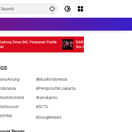
g Dinas DKI, Pelayanan Publik
BABYMONSTER Rilis MV “MOON” , Tamp
Sisi Gelap Misterius
AGS
monoAnung
#MusikIndonesia
ndonesia
#PemprovDKIJakarta
hesterUnited
#ranokarno
leDiscover
#SCTV
CKPINK
#GoogleNews
cent Posts