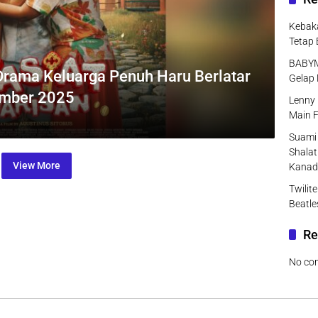
Kebaka
Tetap 
BABYMO
 Drama Keluarga Penuh Haru Berlatar
Gelap 
ember 2025
Lenny 
Main F
Suami 
Shalat
View More
Kanad
Twilit
Beatle
Re
No co