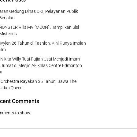
ran Gedung Dinas DKI, Pelayanan Publik
Berjalan
NSTER Rilis MV “MOON” , Tampilkan Sisi
Misterius
Ivylen 26 Tahun di Fashion, Kini Punya Impian
ilm
Nikita Willy Tuai Pujian Usai Menjadi Imam
 Jumat di Mesjid Al-Ikhlas Centre Edmonton
a
e Orchestra Rayakan 35 Tahun, Bawa The
s dan Queen
cent Comments
mments to show.