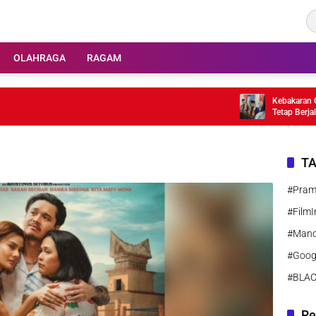
OLAHRAGA
RAGAM
Kebakaran Gedun
Tetap Berjalan
T
#Pra
#FilmI
#Manc
#Goog
#BLA
Re