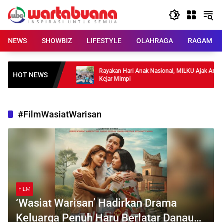
Skip
to
content
NEWS
SHOWBIZ
LIFESTYLE
OLAHRAGA
RAGAM
bus TIFF 2026, Film
Rayakan Hari Anak Nasional, MILKU Ajak Anak
HOT NEWS
ndini
Kejar Mimpi
#FilmWasiatWarisan
FILM
‘Wasiat Warisan’ Hadirkan Drama
Keluarga Penuh Haru Berlatar Danau