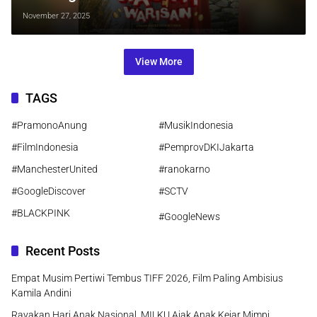
Toba, Tayang 4 Desember 2025
November 27, 2025
View More
TAGS
#PramonoAnung
#MusikIndonesia
#FilmIndonesia
#PemprovDKIJakarta
#ManchesterUnited
#ranokarno
#GoogleDiscover
#SCTV
#BLACKPINK
#GoogleNews
Recent Posts
Empat Musim Pertiwi Tembus TIFF 2026, Film Paling Ambisius
Kamila Andini
Rayakan Hari Anak Nasional, MILKU Ajak Anak Kejar Mimpi