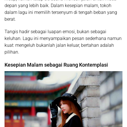
depan yang lebih baik. Dalam kesepian malam, tokoh
dalam lagu ini memilih tersenyum di tengah beban yang
berat.
Tangis hadir sebagai luapan emosi, bukan sebagai
keluhan. Lagu ini menyampaikan pesan sederhana namun
kuat:
mengeluh bukanlah jalan keluar, bertahan adalah
pilihan
.
Kesepian Malam sebagai Ruang Kontemplasi