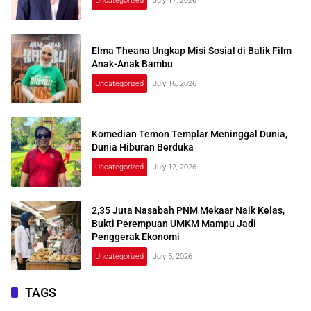
Uncategorized
July 17, 2026
Elma Theana Ungkap Misi Sosial di Balik Film
Anak-Anak Bambu
Uncategorized
July 16, 2026
Komedian Temon Templar Meninggal Dunia,
Dunia Hiburan Berduka
Uncategorized
July 12, 2026
2,35 Juta Nasabah PNM Mekaar Naik Kelas,
Bukti Perempuan UMKM Mampu Jadi
Penggerak Ekonomi
Uncategorized
July 5, 2026
TAGS