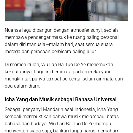
Nuansa lagu dibangun dengan atmosfer sunyi, seolah
membawa pendengar masuk ke ruang paling personal
dalam diri manusia—malam hari, saat semua suara
mereda dan perasaan berbicara paling jujur.
Di momen itulah, Wu Lan Ba Tuo De Ye menemukan
kekuatannya. Lagu ini berbicara pada mereka yang
mungkin tak punya tempat bercerita, selain air mata dan
doa dalam diam.
Icha Yang dan Musik sebagai Bahasa Universal
Sebagai penyanyi Mandarin asal Indonesia, Icha Yang
kembali membuktikan bahwa musik melampaui batas
bahasa dan budaya.
Wu Lan Ba Tuo De Ye
mampu
menyentuh siapa saja, bahkan tanpa harus memahami