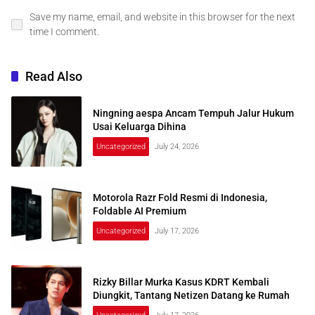
Save my name, email, and website in this browser for the next
time I comment.
Read Also
Ningning aespa Ancam Tempuh Jalur Hukum
Usai Keluarga Dihina
Uncategorized
July 24, 2026
Motorola Razr Fold Resmi di Indonesia,
Foldable AI Premium
Uncategorized
July 17, 2026
Rizky Billar Murka Kasus KDRT Kembali
Diungkit, Tantang Netizen Datang ke Rumah