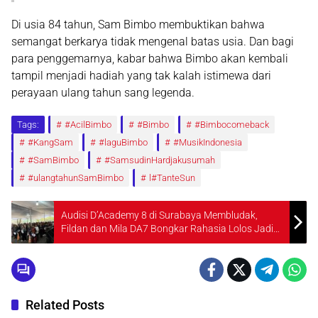
Di usia 84 tahun,
Sam Bimbo
membuktikan bahwa
semangat berkarya tidak mengenal batas usia. Dan bagi
para penggemarnya, kabar bahwa
Bimbo
akan kembali
tampil menjadi hadiah yang tak kalah istimewa dari
perayaan ulang tahun sang legenda.
Tags:
#AcilBimbo
#Bimbo
#Bimbocomeback
#KangSam
#laguBimbo
#MusikIndonesia
#SamBimbo
#SamsudinHardjakusumah
#ulangtahunSamBimbo
l#TanteSun
Audisi D’Academy 8 di Surabaya Membludak,
Fildan dan Mila DA7 Bongkar Rahasia Lolos Jadi
Bintang Dangdut
Related Posts