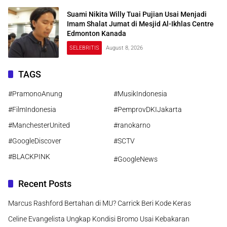
Suami Nikita Willy Tuai Pujian Usai Menjadi
Imam Shalat Jumat di Mesjid Al-Ikhlas Centre
Edmonton Kanada
SELEBRITIS
August 8, 2026
TAGS
#PramonoAnung
#MusikIndonesia
#FilmIndonesia
#PemprovDKIJakarta
#ManchesterUnited
#ranokarno
#GoogleDiscover
#SCTV
#BLACKPINK
#GoogleNews
Recent Posts
Marcus Rashford Bertahan di MU? Carrick Beri Kode Keras
Celine Evangelista Ungkap Kondisi Bromo Usai Kebakaran