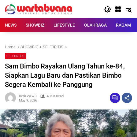
Skip
to
content
NEWS
SHOWBIZ
LIFESTYLE
OLAHRAGA
RAGAM
Home
SHOWBIZ
SELEBRITIS
SELEBRITIS
Sam Bimbo Rayakan Ulang Tahun ke-84,
Siapkan Lagu Baru dan Pastikan Bimbo
Segera Kembali ke Panggung
Redaksi WB
4 Min Read
May 9, 2026