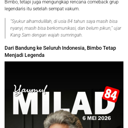
Bimbo
, tetapi juga mengungkap rencana comeback grup
legendaris itu setelah sempat vakum.
“
Syukur alhamdulillah, di usia 84 tahun saya masih bisa
nyanyi, masih bisa berkomunikasi, dan belum pikun
,” ujar
Kang Sam dengan wajah sumringah.
Dari Bandung ke Seluruh Indonesia, Bimbo Tetap
Menjadi Legenda