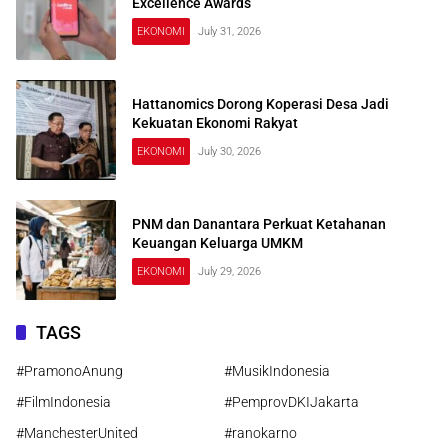
Excellence Awards
EKONOMI
July 31, 2026
Hattanomics Dorong Koperasi Desa Jadi
Kekuatan Ekonomi Rakyat
EKONOMI
July 30, 2026
PNM dan Danantara Perkuat Ketahanan
Keuangan Keluarga UMKM
EKONOMI
July 29, 2026
TAGS
#PramonoAnung
#MusikIndonesia
#FilmIndonesia
#PemprovDKIJakarta
#ManchesterUnited
#ranokarno