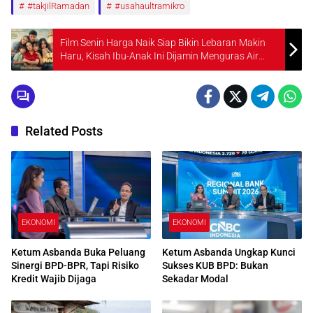
#takjilRamadan
#usahaultramikro
Film Senin Harga Naik Siap Bikin Lebaran Makin
Haru, Kisah Ibu-Anak Ini Dijamin Menguras Air
Mata
Related Posts
EKONOMI
EKONOMI
Ketum Asbanda Buka Peluang
Ketum Asbanda Ungkap Kunci
Sinergi BPD-BPR, Tapi Risiko
Sukses KUB BPD: Bukan
Kredit Wajib Dijaga
Sekadar Modal