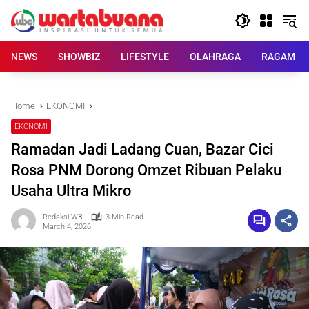
Skip
to
content
NEWS
SHOWBIZ
LIFESTYLE
OLAHRAGA
RAGAM
Home
EKONOMI
EKONOMI
Ramadan Jadi Ladang Cuan, Bazar Cici
Rosa PNM Dorong Omzet Ribuan Pelaku
Usaha Ultra Mikro
Redaksi WB
3 Min Read
March 4, 2026