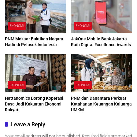
EKONOMI
EKONOMI
PNM Mekaar Buktikan Negara
JakOne Mobile Bank Jakarta
Hadir di Pelosok Indonesia
Raih Digital Excellence Awards
EKONOMI
EKONOMI
Hattanomics Dorong Koperasi
PNM dan Danantara Perkuat
Desa Jadi Kekuatan Ekonomi
Ketahanan Keuangan Keluarga
Rakyat
UMKM
Leave a Reply
Your email address will not be published.
Required fields are marked