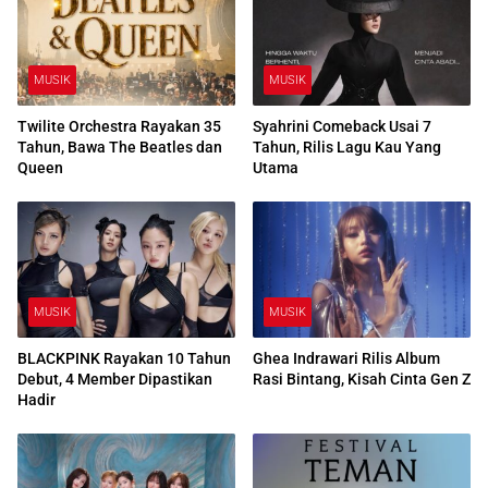
MUSIK
MUSIK
Twilite Orchestra Rayakan 35
Syahrini Comeback Usai 7
Tahun, Bawa The Beatles dan
Tahun, Rilis Lagu Kau Yang
Queen
Utama
MUSIK
MUSIK
BLACKPINK Rayakan 10 Tahun
Ghea Indrawari Rilis Album
Debut, 4 Member Dipastikan
Rasi Bintang, Kisah Cinta Gen Z
Hadir