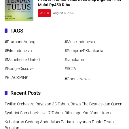
Mulai Rp450 Ribu
MUSIK
August 6, 2026
TAGS
#PramonoAnung
#MusikIndonesia
#FilmIndonesia
#PemprovDKIJakarta
#ManchesterUnited
#ranokarno
#GoogleDiscover
#SCTV
#BLACKPINK
#GoogleNews
Recent Posts
Twilite Orchestra Rayakan 35 Tahun, Bawa The Beatles dan Queen
Syahrini Comeback Usai 7 Tahun, Rilis Lagu Kau Yang Utama
Kebakaran Gedung Abdul Muis Padam, Layanan Publik Tetap
Berjalan