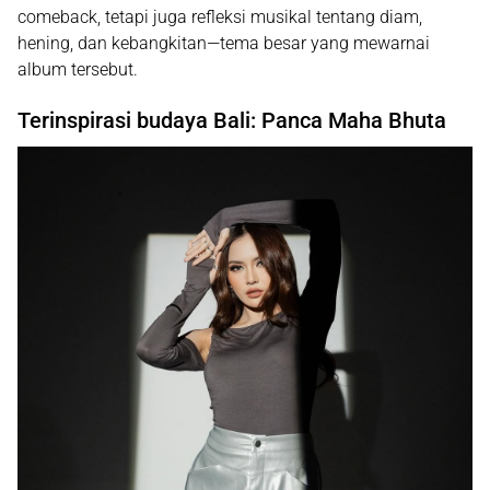
comeback, tetapi juga refleksi musikal tentang diam,
hening, dan kebangkitan—tema besar yang mewarnai
album tersebut.
Terinspirasi budaya Bali: Panca Maha Bhuta