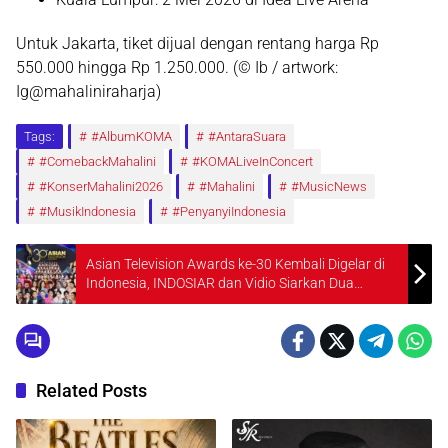
Untuk Jakarta, tiket dijual dengan rentang harga
Rp
550.000 hingga Rp 1.250.000
. (© Ib / artwork:
Ig@mahaliniraharja)
Tags:
#AlbumKOMA
#AntaraSuara
#ComebackMahalini
#KOMALiveInConcert
#KonserMahalini2026
#Mahalini
#MusicNews
#MusikIndonesia
#PenyanyiIndonesia
Asian Television Awards ke-30 Kembali Digelar di
Indonesia, INDOSIAR dan Vidio Siarkan Dua
Malam Penuh Bintang dan Kejutan
Related Posts