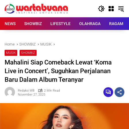
Skip
to
content
NEWS
SHOWBIZ
LIFESTYLE
OLAHRAGA
RAGAM
Home
SHOWBIZ
MUSIK
MUSIK
SHOWBIZ
Mahalini Siap Comeback Lewat ‘Koma
Live in Concert’, Suguhkan Perjalanan
Baru Dalam Album Teranyar
Redaksi WB
2 Min Read
November 27, 2025