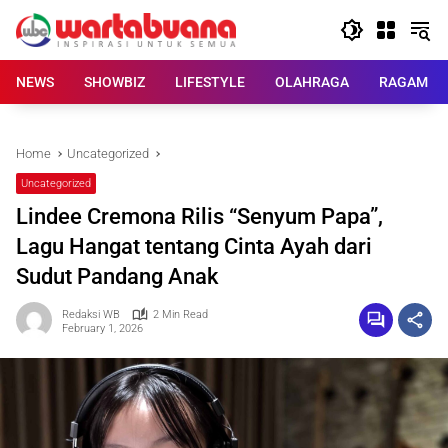
Skip
to
content
NEWS
SHOWBIZ
LIFESTYLE
OLAHRAGA
RAGAM
Home
Uncategorized
Uncategorized
Lindee Cremona Rilis “Senyum Papa”,
Lagu Hangat tentang Cinta Ayah dari
Sudut Pandang Anak
Redaksi WB
2 Min Read
February 1, 2026