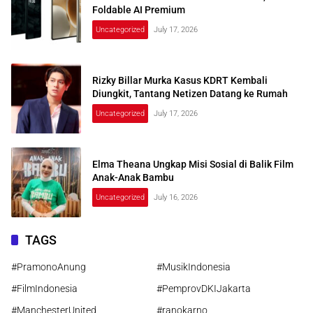
Foldable AI Premium
Uncategorized
July 17, 2026
Rizky Billar Murka Kasus KDRT Kembali
Diungkit, Tantang Netizen Datang ke Rumah
Uncategorized
July 17, 2026
Elma Theana Ungkap Misi Sosial di Balik Film
Anak-Anak Bambu
Uncategorized
July 16, 2026
TAGS
#PramonoAnung
#MusikIndonesia
#FilmIndonesia
#PemprovDKIJakarta
#ManchesterUnited
#ranokarno