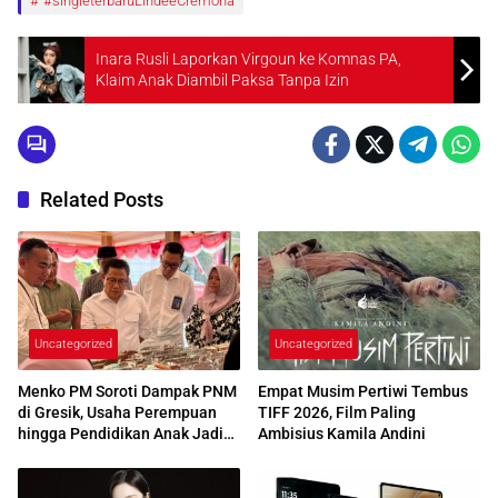
#singleterbaruLindeeCremona
Inara Rusli Laporkan Virgoun ke Komnas PA,
Klaim Anak Diambil Paksa Tanpa Izin
Related Posts
Uncategorized
Uncategorized
Menko PM Soroti Dampak PNM
Empat Musim Pertiwi Tembus
di Gresik, Usaha Perempuan
TIFF 2026, Film Paling
hingga Pendidikan Anak Jadi
Ambisius Kamila Andini
Bukti