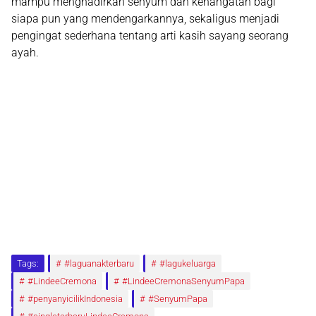
mampu menghadirkan senyum dan kehangatan bagi
siapa pun yang mendengarkannya, sekaligus menjadi
pengingat sederhana tentang arti kasih sayang seorang
ayah.
Tags:
#laguanakterbaru
#lagukeluarga
#LindeeCremona
#LindeeCremonaSenyumPapa
#penyanyicilikIndonesia
#SenyumPapa