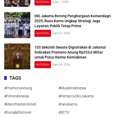
NASIONAL
May 1, 2026
DKI Jakarta Borong Penghargaan Kemendagri
2025, Rano Karno Ungkap Strategi Jaga
Layanan Publik Tetap Prima
NASIONAL
April 27, 2026
103 Sekolah Swasta Digratiskan di Jakarta!
Gebrakan Pramono Anung Rp253,6 Miliar
untuk Putus Rantai Kemiskinan
NASIONAL
April 26, 2026
TAGS
#PramonoAnung
#MusikIndonesia
#FilmIndonesia
#PemprovDKIJakarta
#ManchesterUnited
#ranokarno
#GoogleDiscover
#SCTV