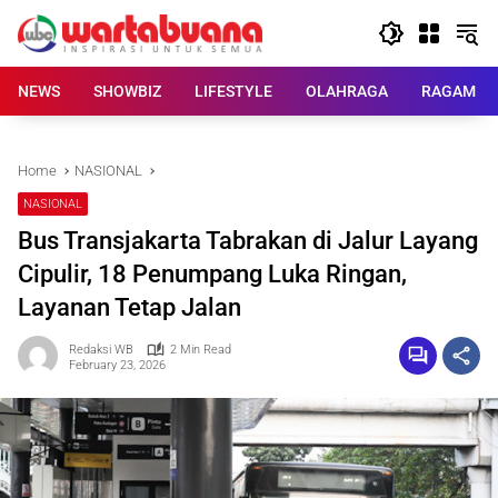
Skip
to
content
NEWS
SHOWBIZ
LIFESTYLE
OLAHRAGA
RAGAM
Home
NASIONAL
NASIONAL
Bus Transjakarta Tabrakan di Jalur Layang
Cipulir, 18 Penumpang Luka Ringan,
Layanan Tetap Jalan
Redaksi WB
2 Min Read
February 23, 2026