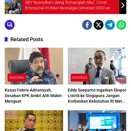
SBY Nyanyikan Ulang “Kenanglah Aku”, Cover
Emosional Ini Bikin Nostalgia Generasi 2000-an
Related Posts
NASIONAL
NASIONAL
Kasus Febrie Adriansyah,
Eddy Soeparno Ingatkan Ekspor
Desakan KPK Ambil Alih Makin
Listrik ke Singapura Jangan
Menguat
Korbankan Kebutuhan RI Meta
Deskripsi: