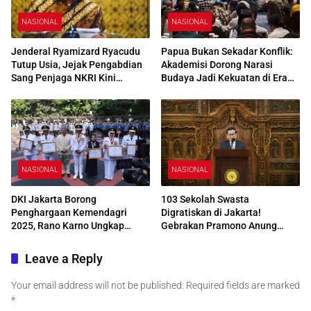
NASIONAL
NASIONAL
Jenderal Ryamizard Ryacudu
Papua Bukan Sekadar Konflik:
Tutup Usia, Jejak Pengabdian
Akademisi Dorong Narasi
Sang Penjaga NKRI Kini
Budaya Jadi Kekuatan di Era
Menjadi Sejarah
Digital
NASIONAL
NASIONAL
DKI Jakarta Borong
103 Sekolah Swasta
Penghargaan Kemendagri
Digratiskan di Jakarta!
2025, Rano Karno Ungkap
Gebrakan Pramono Anung
Strategi Jaga Layanan Publik
Rp253,6 Miliar untuk Putus
Tetap Prima
Rantai Kemiskinan
Leave a Reply
Your email address will not be published.
Required fields are marked
*