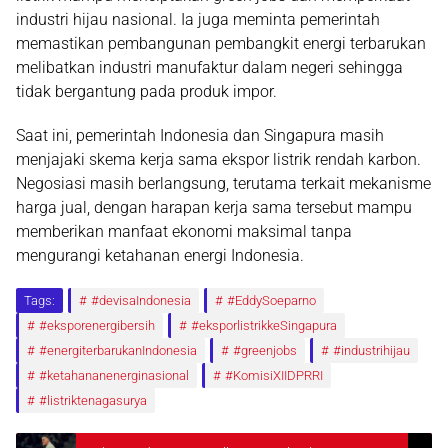
industri hijau nasional. Ia juga meminta pemerintah
memastikan pembangunan pembangkit energi terbarukan
melibatkan industri manufaktur dalam negeri sehingga
tidak bergantung pada produk impor.
Saat ini, pemerintah Indonesia dan Singapura masih
menjajaki skema kerja sama ekspor listrik rendah karbon.
Negosiasi masih berlangsung, terutama terkait mekanisme
harga jual, dengan harapan kerja sama tersebut mampu
memberikan manfaat ekonomi maksimal tanpa
mengurangi ketahanan energi Indonesia.
Tags:
#devisaIndonesia
#EddySoeparno
#eksporenergibersih
#eksporlistrikkeSingapura
#energiterbarukanIndonesia
#greenjobs
#industrihijau
#ketahananenerginasional
#KomisiXIIDPRRI
#listriktenagasurya