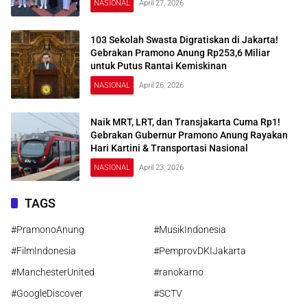
NASIONAL
April 27, 2026
103 Sekolah Swasta Digratiskan di Jakarta!
Gebrakan Pramono Anung Rp253,6 Miliar
untuk Putus Rantai Kemiskinan
NASIONAL
April 26, 2026
Naik MRT, LRT, dan Transjakarta Cuma Rp1!
Gebrakan Gubernur Pramono Anung Rayakan
Hari Kartini & Transportasi Nasional
NASIONAL
April 23, 2026
TAGS
#PramonoAnung
#MusikIndonesia
#FilmIndonesia
#PemprovDKIJakarta
#ManchesterUnited
#ranokarno
#GoogleDiscover
#SCTV