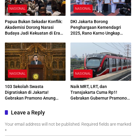
NASIONAL
NASIONAL
Papua Bukan Sekadar Konflik:
DKI Jakarta Borong
Akademisi Dorong Narasi
Penghargaan Kemendagri
Budaya Jadi Kekuatan di Era
2025, Rano Karno Ungkap
Digital
Strategi Jaga Layanan Publik
Tetap Prima
NASIONAL
NASIONAL
103 Sekolah Swasta
Naik MRT, LRT, dan
Digratiskan di Jakarta!
Transjakarta Cuma Rp1!
Gebrakan Pramono Anung
Gebrakan Gubernur Pramono
Rp253,6 Miliar untuk Putus
Anung Rayakan Hari Kartini &
Rantai Kemiskinan
Transportasi Nasional
Leave a Reply
Your email address will not be published.
Required fields are marked
*