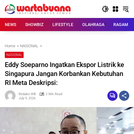
Skip
to
content
NEWS
SHOWBIZ
LIFESTYLE
OLAHRAGA
RAGAM
Home
NASIONAL
NASIONAL
Eddy Soeparno Ingatkan Ekspor Listrik ke
Singapura Jangan Korbankan Kebutuhan
RI Meta Deskripsi:
Redaksi WB
2 Min Read
July 9, 2026