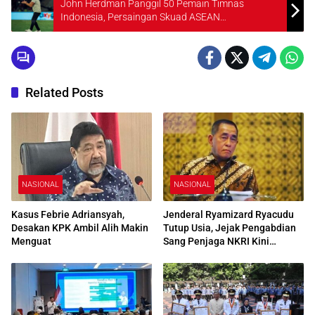
John Herdman Panggil 50 Pemain Timnas
Indonesia, Persaingan Skuad ASEAN
Championship 2026 Resmi Dimulai
Related Posts
NASIONAL
NASIONAL
Kasus Febrie Adriansyah,
Jenderal Ryamizard Ryacudu
Desakan KPK Ambil Alih Makin
Tutup Usia, Jejak Pengabdian
Menguat
Sang Penjaga NKRI Kini
Menjadi Sejarah