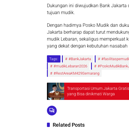
Dukungan ini diwujudkan Bank Jakarta 
tujuan mudik.
Dengan hadirnya Posko Mudik dan duku
Jakarta berharap dapat turut mendukun
mudik Lebaran, sekaligus memperkuat
yang dekat dengan kebutuhan nasabah 
Tags:
#BankJakarta
#fasilitaspemudi
#mudikLebaran2026
#PoskoMudikBankJ
#RestAreaKM429Semarang
Transportasi Umum Jakarta Gratis 
yang Bisa dinikmati Warga
Related Posts