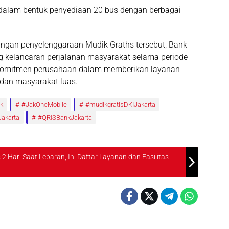
dalam bentuk penyediaan 20 bus dengan berbagai
ngan penyelenggaraan Mudik Graths tersebut, Bank
g kelancaran perjalanan masyarakat selama periode
 komitmen perusahaan dalam memberikan layanan
dan masyarakat luas.
k
#JakOneMobile
#mudikgratisDKIJakarta
akarta
#QRISBankJakarta
2 Hari Saat Lebaran, Ini Daftar Layanan dan Fasilitas