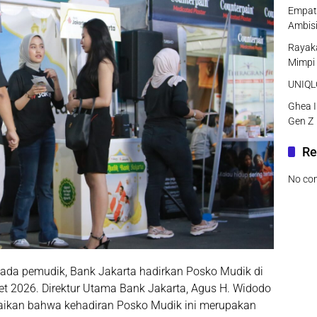
Empat 
Ambisi
Rayaka
Mimpi
UNIQLO
Ghea I
Gen Z
Re
No co
ada pemudik, Bank Jakarta hadirkan Posko Mudik di
t 2026. Direktur Utama Bank Jakarta, Agus H. Widodo
aikan bahwa kehadiran Posko Mudik ini merupakan