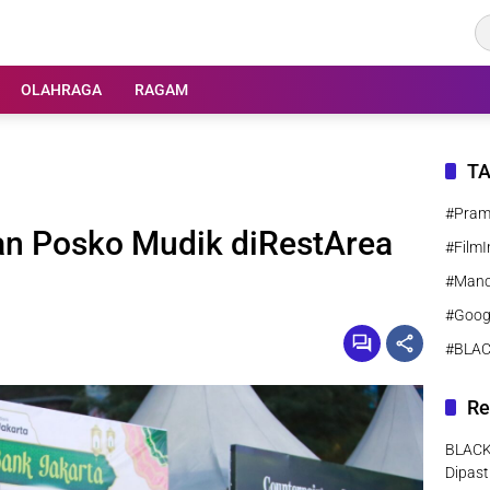
OLAHRAGA
RAGAM
T
#Pra
an Posko Mudik diRestArea
#FilmI
#Manc
#Goog
#BLA
Re
BLACK
Dipast