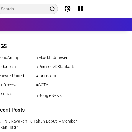
AGS
monoAnung
#MusikIndonesia
ndonesia
#PemprovDKIJakarta
hesterUnited
#ranokarno
leDiscover
#SCTV
CKPINK
#GoogleNews
cent Posts
PINK Rayakan 10 Tahun Debut, 4 Member
ikan Hadir