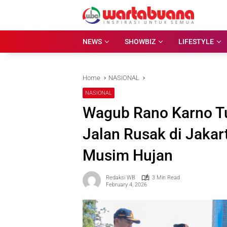
Skip
to
content
NEWS
SHOWBIZ
LIFESTYLE
Home
NASIONAL
NASIONAL
Wagub Rano Karno Tu
Jalan Rusak di Jakar
Musim Hujan
Redaksi WB
3 Min Read
February 4, 2026