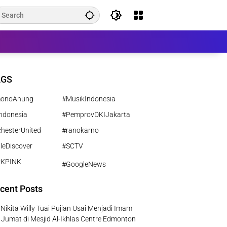
AGS
monoAnung
#MusikIndonesia
ndonesia
#PemprovDKIJakarta
hesterUnited
#ranokarno
leDiscover
#SCTV
CKPINK
#GoogleNews
cent Posts
Nikita Willy Tuai Pujian Usai Menjadi Imam
 Jumat di Mesjid Al-Ikhlas Centre Edmonton