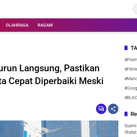
OLAHRAGA
RAGAM
T
#Pra
run Langsung, Pastikan
#FilmI
ta Cepat Diperbaiki Meski
#Manc
#Goog
#BLA
Re
Suami 
Shalat