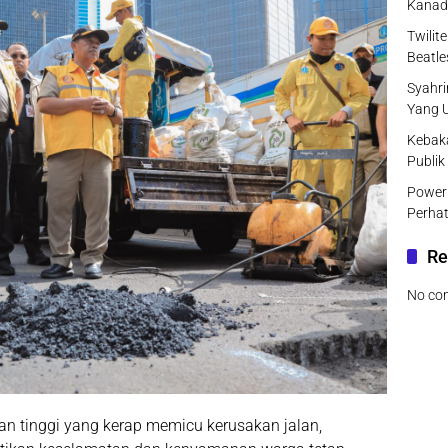
Kanad
Twilit
Beatle
Syahri
Yang 
Kebak
Publik
Power 
Perhat
Re
No co
n tinggi yang kerap memicu kerusakan jalan,