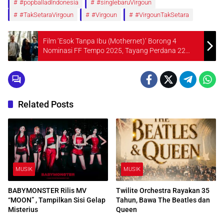
#popballadIndonesia
#singlebaruVirgoun
#TakSetaraVirgoun
#Virgoun
#VirgounTakSetara
Film ‘Esok Tanpa Ibu (Mothernet)’ Borong 4
Nominasi FF Tempo 2025, Tayang Perdana 22
Januari 2026
Related Posts
MUSIK
MUSIK
BABYMONSTER Rilis MV
Twilite Orchestra Rayakan 35
“MOON” , Tampilkan Sisi Gelap
Tahun, Bawa The Beatles dan
Misterius
Queen