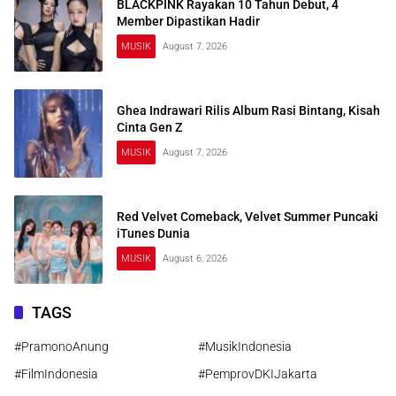
BLACKPINK Rayakan 10 Tahun Debut, 4
Member Dipastikan Hadir
MUSIK
August 7, 2026
Ghea Indrawari Rilis Album Rasi Bintang, Kisah
Cinta Gen Z
MUSIK
August 7, 2026
Red Velvet Comeback, Velvet Summer Puncaki
iTunes Dunia
MUSIK
August 6, 2026
TAGS
#PramonoAnung
#MusikIndonesia
#FilmIndonesia
#PemprovDKIJakarta