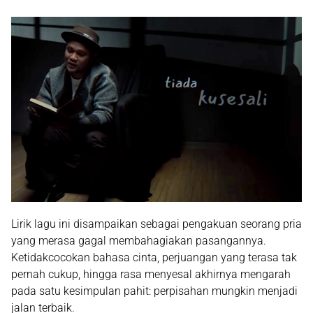
Lirik lagu ini disampaikan sebagai
pengakuan seorang pria
yang merasa gagal membahagiakan pasangannya.
Ketidakcocokan bahasa cinta, perjuangan yang terasa tak
pernah cukup, hingga rasa menyesal akhirnya mengarah
pada satu kesimpulan pahit: perpisahan mungkin menjadi
jalan terbaik.