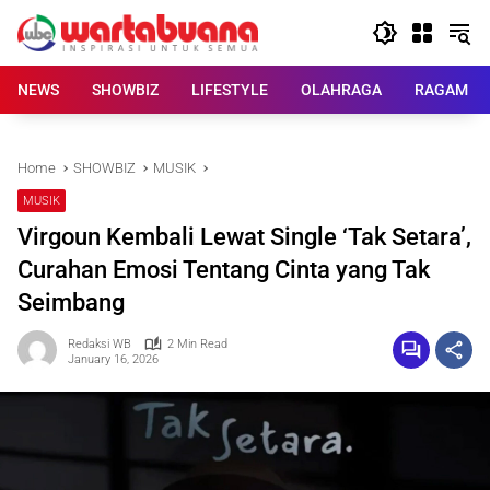
Skip
to
content
NEWS
SHOWBIZ
LIFESTYLE
OLAHRAGA
RAGAM
Home
SHOWBIZ
MUSIK
MUSIK
Virgoun Kembali Lewat Single ‘Tak Setara’,
Curahan Emosi Tentang Cinta yang Tak
Seimbang
Redaksi WB
2 Min Read
January 16, 2026