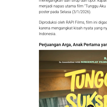
menegangkan dari sirup dan opor:
kapan
menjadi napas utama film
“Tunggu Aku 
poster
pada Selasa (3/1/2026).
Diproduksi oleh
RAPI Films
, film ini d
karena mengangkat kisah nyata yang nyar
Indonesia.
Perjuangan Arga, Anak Pertama yan