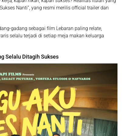
 kerja, kapan nikah, kapan sukses?
Realitas itulah yang
Sukses Nanti”
, yang resmi merilis
official trailer dan
igadang-gadang sebagai
film Lebaran paling relate
,
is selalu terjadi di setiap meja makan keluarga
g Selalu Ditagih Sukses