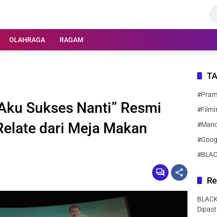
OLAHRAGA
RAGAM
T
#Pra
 Aku Sukses Nanti” Resmi
#FilmI
g Relate dari Meja Makan
#Manc
#Goog
#BLA
Re
BLACK
Dipast