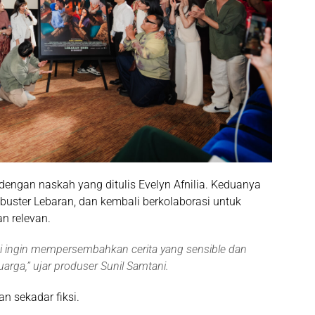
dengan naskah yang ditulis
Evelyn Afnilia
. Keduanya
kbuster Lebaran
, dan kembali berkolaborasi untuk
an relevan.
i ingin mempersembahkan cerita yang sensible dan
luarga
,” ujar produser
Sunil Samtani
.
n sekadar fiksi.