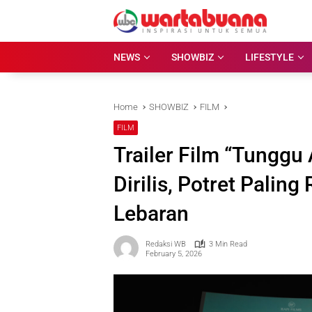
Skip
to
content
NEWS
SHOWBIZ
LIFESTYLE
Home
SHOWBIZ
FILM
FILM
Trailer Film “Tunggu
Dirilis, Potret Palin
Lebaran
Redaksi WB
3 Min Read
February 5, 2026