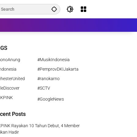
AGS
monoAnung
#MusikIndonesia
ndonesia
#PemprovDKIJakarta
hesterUnited
#ranokarno
leDiscover
#SCTV
CKPINK
#GoogleNews
cent Posts
PINK Rayakan 10 Tahun Debut, 4 Member
ikan Hadir