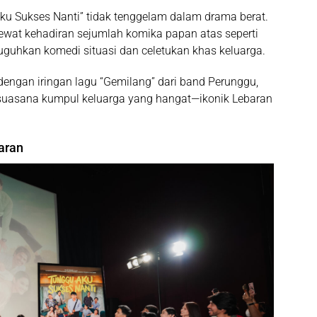
ku Sukses Nanti”
tidak tenggelam dalam drama berat.
lewat kehadiran sejumlah komika papan atas seperti
uguhkan komedi situasi dan celetukan khas keluarga.
 dengan iringan lagu
“Gemilang”
dari band
Perunggu
,
 suasana kumpul keluarga yang hangat—ikonik Lebaran
aran