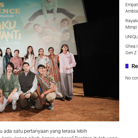
Empat 
Ambisi
Rayaka
Mimpi
UNIQLO
Ghea I
Gen Z
Re
No co
 ada satu pertanyaan yang terasa lebih