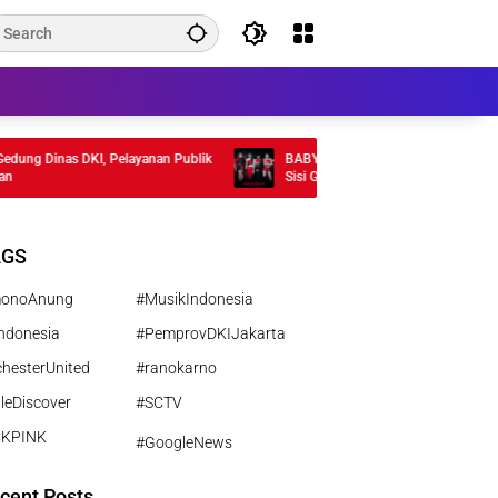
g Dinas DKI, Pelayanan Publik
BABYMONSTER Rilis MV “MOON” , Tamp
Sisi Gelap Misterius
AGS
monoAnung
#MusikIndonesia
ndonesia
#PemprovDKIJakarta
hesterUnited
#ranokarno
leDiscover
#SCTV
CKPINK
#GoogleNews
cent Posts