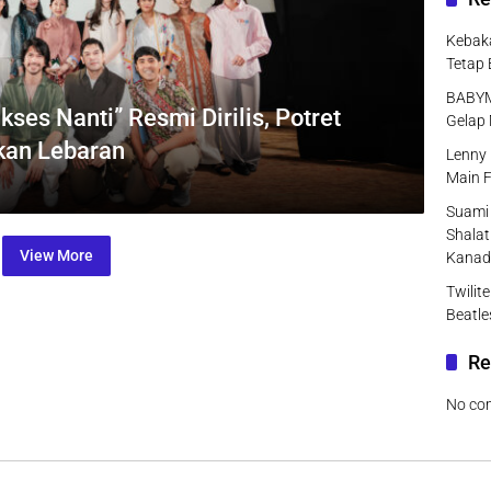
Kebaka
Tetap 
BABYMO
kses Nanti” Resmi Dirilis, Potret
Gelap 
akan Lebaran
Lenny 
Main F
Suami 
Shalat
View More
Kanad
Twilit
Beatle
Re
No co