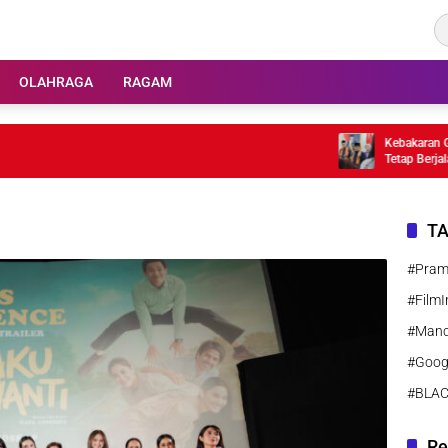
OLAHRAGA
RAGAM
Kebakaran Gedun
Tetap Berjalan
T
#Pra
#FilmI
#Manc
#Goog
#BLA
Re