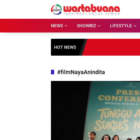
Skip
to
content
NEWS
SHOWBIZ
LIFESTYLE
HOT NEWS
#filmNayaAnindita