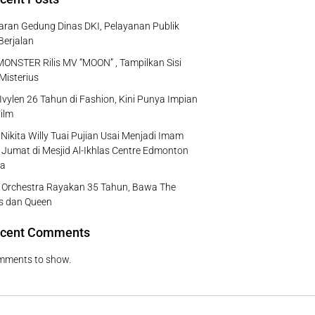
ran Gedung Dinas DKI, Pelayanan Publik
Berjalan
NSTER Rilis MV “MOON” , Tampilkan Sisi
Misterius
Ivylen 26 Tahun di Fashion, Kini Punya Impian
ilm
Nikita Willy Tuai Pujian Usai Menjadi Imam
 Jumat di Mesjid Al-Ikhlas Centre Edmonton
a
e Orchestra Rayakan 35 Tahun, Bawa The
s dan Queen
cent Comments
mments to show.