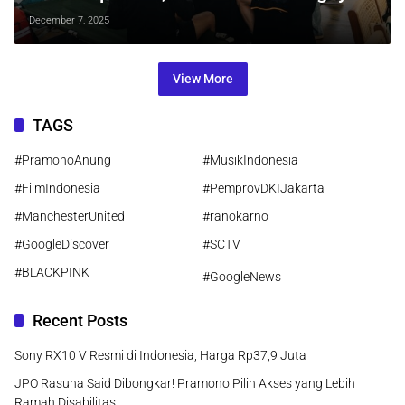
Olahraga Aman untuk Jantung
December 7, 2025
View More
TAGS
#PramonoAnung
#MusikIndonesia
#FilmIndonesia
#PemprovDKIJakarta
#ManchesterUnited
#ranokarno
#GoogleDiscover
#SCTV
#BLACKPINK
#GoogleNews
Recent Posts
Sony RX10 V Resmi di Indonesia, Harga Rp37,9 Juta
JPO Rasuna Said Dibongkar! Pramono Pilih Akses yang Lebih
Ramah Disabilitas