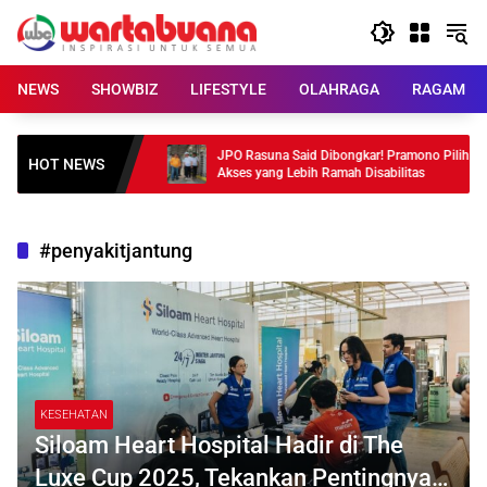
Skip
to
content
NEWS
SHOWBIZ
LIFESTYLE
OLAHRAGA
RAGAM
onesia, Harga
JPO Rasuna Said Dibongkar! Pramono Pilih
HOT NEWS
Akses yang Lebih Ramah Disabilitas
#penyakitjantung
KESEHATAN
Siloam Heart Hospital Hadir di The
Luxe Cup 2025, Tekankan Pentingnya