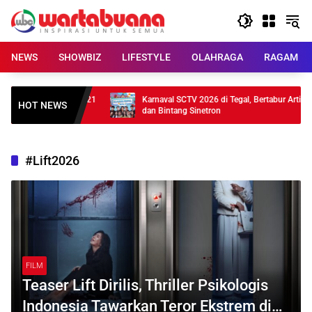
Skip
to
content
NEWS
SHOWBIZ
LIFESTYLE
OLAHRAGA
RAGAM
 Meluncur, Baterai 21
Karnaval SCTV 2026 di Tegal, Bertabur Artis
HOT NEWS
dan Bintang Sinetron
#Lift2026
FILM
Teaser Lift Dirilis, Thriller Psikologis
Indonesia Tawarkan Teror Ekstrem di