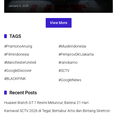
Ruang Sempit
January 6, 2026
View More
TAGS
#PramonoAnung
#MusikIndonesia
#FilmIndonesia
#PemprovDKIJakarta
#ManchesterUnited
#ranokarno
#GoogleDiscover
#SCTV
#BLACKPINK
#GoogleNews
Recent Posts
Huawei Watch GT 7 Resmi Meluncur, Baterai 21 Hari
Karnaval SCTV 2026 di Tegal, Bertabur Artis dan Bintang Sinetron