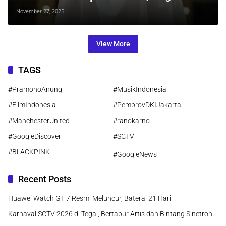
Konflik Keluarga, Pencarian Jati Diri,
November 27, 2025
dan Hidayah
View More
TAGS
#PramonoAnung
#MusikIndonesia
#FilmIndonesia
#PemprovDKIJakarta
#ManchesterUnited
#ranokarno
#GoogleDiscover
#SCTV
#BLACKPINK
#GoogleNews
Recent Posts
Huawei Watch GT 7 Resmi Meluncur, Baterai 21 Hari
Karnaval SCTV 2026 di Tegal, Bertabur Artis dan Bintang Sinetron