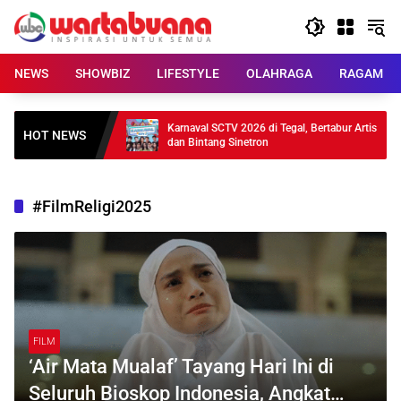
Skip
to
content
NEWS
SHOWBIZ
LIFESTYLE
OLAHRAGA
RAGAM
ncur, Baterai 21
Karnaval SCTV 2026 di Tegal, Bertabur Artis
HOT NEWS
dan Bintang Sinetron
#FilmReligi2025
FILM
‘Air Mata Mualaf’ Tayang Hari Ini di
Seluruh Bioskop Indonesia, Angkat