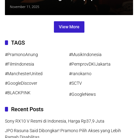
Berjudul “High”
November 11, 2025
View More
TAGS
#PramonoAnung
#MusikIndonesia
#FilmIndonesia
#PemprovDKIJakarta
#ManchesterUnited
#ranokarno
#GoogleDiscover
#SCTV
#BLACKPINK
#GoogleNews
Recent Posts
Sony RX10 V Resmi di Indonesia, Harga Rp37,9 Juta
JPO Rasuna Said Dibongkar! Pramono Pilih Akses yang Lebih
Ramah Disabilitas