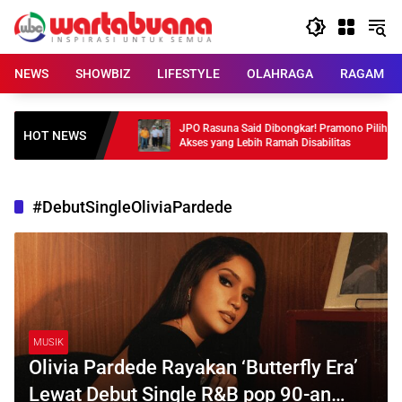
Skip
to
content
NEWS
SHOWBIZ
LIFESTYLE
OLAHRAGA
RAGAM
onesia, Harga
JPO Rasuna Said Dibongkar! Pramono Pilih
HOT NEWS
Akses yang Lebih Ramah Disabilitas
#DebutSingleOliviaPardede
MUSIK
Olivia Pardede Rayakan ‘Butterfly Era’
Lewat Debut Single R&B pop 90-an