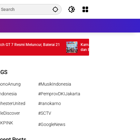
 7 Resmi Meluncur, Baterai 21
Karnaval SCTV 2026 di Tegal, Bertabur A
dan Bintang Sinetron
AGS
monoAnung
#MusikIndonesia
ndonesia
#PemprovDKIJakarta
hesterUnited
#ranokarno
leDiscover
#SCTV
CKPINK
#GoogleNews
cent Posts