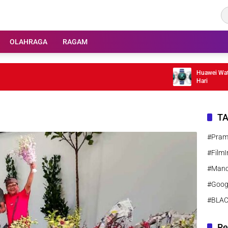
OLAHRAGA
RAGAM
Huawei Watch GT
Hari
T
#Pra
#FilmI
#Manc
#Goog
#BLA
Re