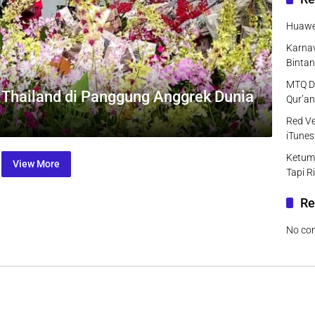
Huawei
Karnav
Bintan
MTQ DK
 Thailand di Panggung Anggrek Dunia
Qur’an
Red Ve
iTunes
Ketum
View More
Tapi R
Re
No co