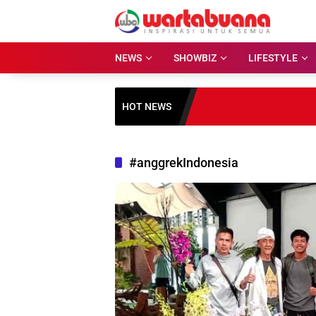
Skip
to
content
NEWS
SHOWBIZ
LIFESTYLE
HOT NEWS
#anggrekIndonesia