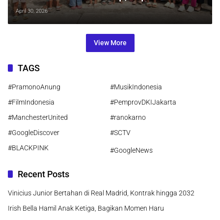
Negara”
April 30, 2026
View More
TAGS
#PramonoAnung
#MusikIndonesia
#FilmIndonesia
#PemprovDKIJakarta
#ManchesterUnited
#ranokarno
#GoogleDiscover
#SCTV
#BLACKPINK
#GoogleNews
Recent Posts
Vinicius Junior Bertahan di Real Madrid, Kontrak hingga 2032
Irish Bella Hamil Anak Ketiga, Bagikan Momen Haru