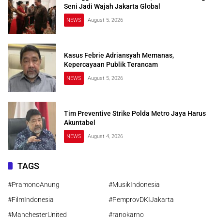
Seni Jadi Wajah Jakarta Global
NEWS
August 5, 2026
Kasus Febrie Adriansyah Memanas,
Kepercayaan Publik Terancam
NEWS
August 5, 2026
Tim Preventive Strike Polda Metro Jaya Harus
Akuntabel
NEWS
August 4, 2026
TAGS
#PramonoAnung
#MusikIndonesia
#FilmIndonesia
#PemprovDKIJakarta
#ManchesterUnited
#ranokarno