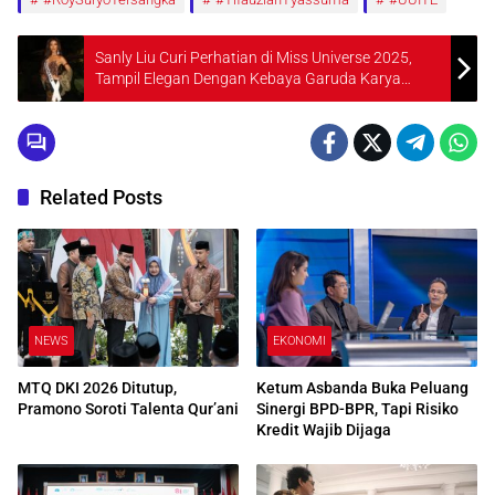
Sanly Liu Curi Perhatian di Miss Universe 2025,
Tampil Elegan Dengan Kebaya Garuda Karya
Hendra Chrystianto
Related Posts
NEWS
EKONOMI
MTQ DKI 2026 Ditutup,
Ketum Asbanda Buka Peluang
Pramono Soroti Talenta Qur’ani
Sinergi BPD-BPR, Tapi Risiko
Kredit Wajib Dijaga