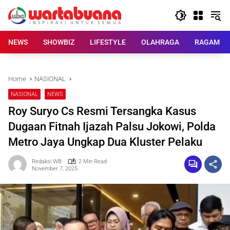
Skip
to
content
NEWS
SHOWBIZ
LIFESTYLE
OLAHRAGA
RAGAM
Home
NASIONAL
NASIONAL
NEWS
Roy Suryo Cs Resmi Tersangka Kasus
Dugaan Fitnah Ijazah Palsu Jokowi, Polda
Metro Jaya Ungkap Dua Kluster Pelaku
Redaksi WB
2 Min Read
November 7, 2025