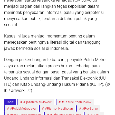
Penetapan status tersangka terhadap Roy Suryo Cs
menjadi bagian dari langkah tegas kepolisian dalam
menindak penyebaran informasi palsu yang berpotensi
menyesatkan publik, terutama di tahun politik yang
sensitif.
Kasus ini juga menjadi momentum penting dalam
menegaskan pentingnya
literasi digital dan tanggung
jawab bermedia sosial
di Indonesia.
Dengan perkembangan terbaru ini, penyidik Polda Metro
Jaya akan melanjutkan proses hukum terhadap para
tersangka sesuai dengan pasal-pasal yang berlaku dalam
Undang-Undang Informasi dan Transaksi Elektronik (UU
ITE)
dan
Kitab Undang-Undang Hukum Pidana (KUHP)
. (©
Ib / artwork: Ist)
Tags:
#IjazahPalsuJokowi
#KasusFitnahJokowi
#PoldaMetroJaya
#RismonHasiholan
#RoySuryo
#RoySuryoTersangka
#TifauziahTyassuma
#UUITE