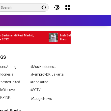
 di Real Madrid,
Irish Bella Hamil Anak Ketiga, Bagikan Momen
Haru
AGS
monoAnung
#MusikIndonesia
ndonesia
#PemprovDKIJakarta
hesterUnited
#ranokarno
leDiscover
#SCTV
CKPINK
#GoogleNews
cent Posts