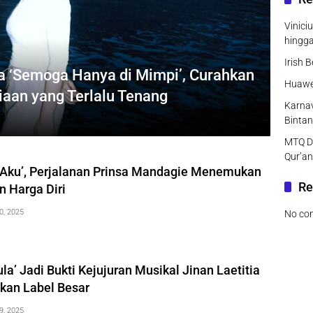
Vinici
hingg
Irish 
a ‘Semoga Hanya di Mimpi’, Curahkan
Huawei
iaan yang Terlalu Tenang
Karnav
Bintan
MTQ DK
Qur’an
 Aku’, Perjalanan Prinsa Mandagie Menemukan
Re
an Harga Diri
0, 2025
No co
la’ Jadi Bukti Kejujuran Musikal Jinan Laetitia
lkan Label Besar
9, 2025