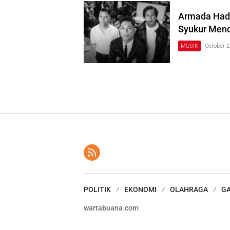
Armada Hadi
Syukur Men
MUSIK
October 2
POLITIK
EKONOMI
OLAHRAGA
G
wartabuana.com