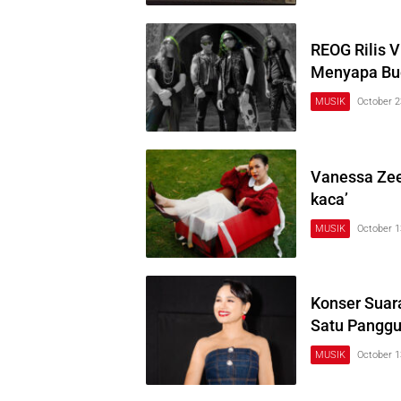
REOG Rilis V
Menyapa Bu
MUSIK
October 2
Vanessa Zee
kaca’
MUSIK
October 1
Konser Suar
Satu Pangg
MUSIK
October 1