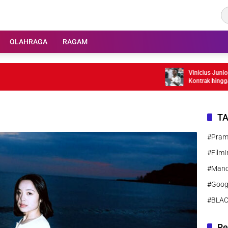
OLAHRAGA
RAGAM
Vinicius Junior Bertahan
Kontrak hingga 2032
T
#Pra
#FilmI
#Manc
#Goog
#BLA
Re