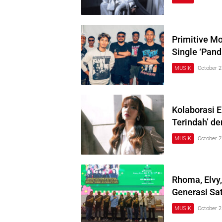
Primitive M
Single ‘Pand
MUSIK
October 2
Kolaborasi E
Terindah’ d
MUSIK
October 2
Rhoma, Elvy,
Generasi Sa
MUSIK
October 2