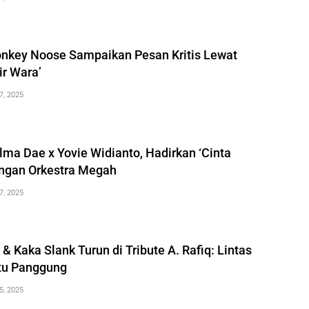
onkey Noose Sampaikan Pesan Kritis Lewat
ir Wara’
7, 2025
lma Dae x Yovie Widianto, Hadirkan ‘Cinta
engan Orkestra Megah
7, 2025
 & Kaka Slank Turun di Tribute A. Rafiq: Lintas
tu Panggung
5, 2025