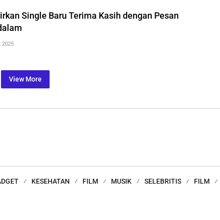
rkan Single Baru Terima Kasih dengan Pesan
dalam
, 2025
View More
ADGET
KESEHATAN
FILM
MUSIK
SELEBRITIS
FILM