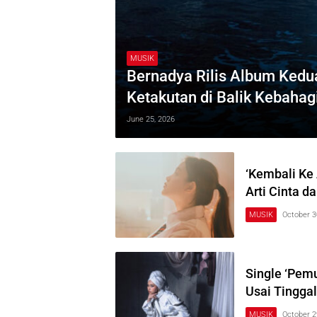
MUSIK
Bernadya Rilis Album Kedu
Ketakutan di Balik Kebahag
June 25, 2026
‘Kembali Ke
Arti Cinta d
MUSIK
October 3
Single ‘Pemu
Usai Tingga
MUSIK
October 2