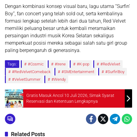
Dengan kombinasi konsep visual baru, lagu utama
“Surfin’
Boy”
, fan concert yang telah sold out, serta kembalinya
formasi lengkap setelah lebih dari dua tahun, Red Velvet
memiliki peluang besar untuk kembali meramaikan
persaingan industri musik Korea Selatan sekaligus
memperkuat posisi mereka sebagai salah satu girl group
paling berpengaruh di generasinya.
Tags:
#Cosmic
#Irene
#K-pop
#RedVelvet
#RedVelvetComeback
#SMEntertainment
#Surfin'Boy
#VelvetSummer
#Wendy
Gratis Masuk Ancol 10 Juli 2026, Simak Syarat
Reservasi dan Ketentuan Lengkapnya
Related Posts