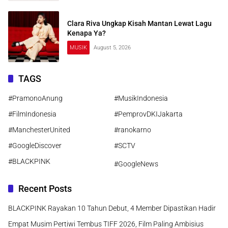
Clara Riva Ungkap Kisah Mantan Lewat Lagu
Kenapa Ya?
MUSIK
August 5, 2026
TAGS
#PramonoAnung
#MusikIndonesia
#FilmIndonesia
#PemprovDKIJakarta
#ManchesterUnited
#ranokarno
#GoogleDiscover
#SCTV
#BLACKPINK
#GoogleNews
Recent Posts
BLACKPINK Rayakan 10 Tahun Debut, 4 Member Dipastikan Hadir
Empat Musim Pertiwi Tembus TIFF 2026, Film Paling Ambisius