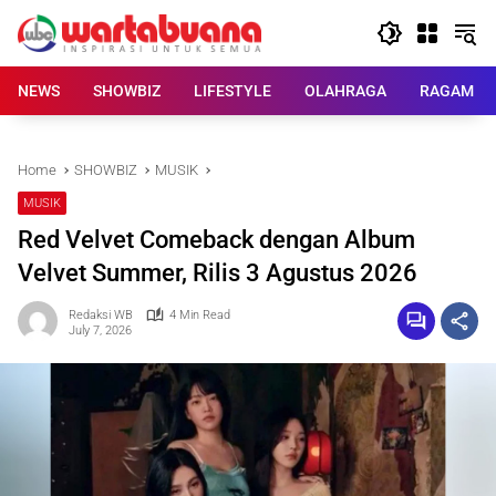
Skip
to
content
NEWS
SHOWBIZ
LIFESTYLE
OLAHRAGA
RAGAM
Home
SHOWBIZ
MUSIK
MUSIK
Red Velvet Comeback dengan Album
Velvet Summer, Rilis 3 Agustus 2026
Redaksi WB
4 Min Read
July 7, 2026