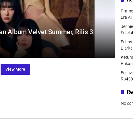
Pramo
Era AI
Jenni
n Album Velvet Summer, Rilis 3
Setel
Febby 
Biarka
Ketum
Bukan
View More
Festiv
Rp450
Re
No co