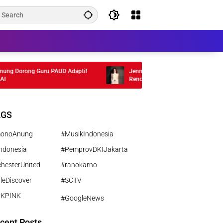
Dorong Guru PAUD Adaptif
Jennie BLACKPINK Ingin Hiatus, Ungka
Rencana Setelah Album
AGS
monoAnung
#MusikIndonesia
ndonesia
#PemprovDKIJakarta
hesterUnited
#ranokarno
leDiscover
#SCTV
CKPINK
#GoogleNews
cent Posts