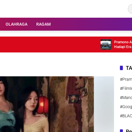
OLAHRAGA
RAGAM
Pramono Anung 
Hadapi Era AI
T
#Pra
#FilmI
#Manc
#Goog
#BLA
Re