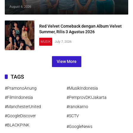
August 6, 2026
Red Velvet Comeback dengan Album Velvet
Summer, Rilis 3 Agustus 2026
MUSIK
July 7, 2026
View More
TAGS
#PramonoAnung
#MusikIndonesia
#FilmIndonesia
#PemprovDKIJakarta
#ManchesterUnited
#ranokarno
#GoogleDiscover
#SCTV
#BLACKPINK
#GoogleNews