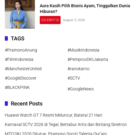
Aura Kasih Pilih Bisnis Ayam, Tinggalkan Dunia
Hiburan?
SELEBRITIS
August 5, 2026
TAGS
#PramonoAnung
#MusikIndonesia
#FilmIndonesia
#PemprovDKIJakarta
#ManchesterUnited
#ranokarno
#GoogleDiscover
#SCTV
#BLACKPINK
#GoogleNews
Recent Posts
Huawei Watch GT 7 Resmi Meluncur, Baterai 21 Hari
Karnaval SCTV 2026 di Tegal, Bertabur Artis dan Bintang Sinetron
MTQ DKI 2026 Ditutup, Pramono Soroti Talenta Qur’ani