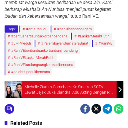
membuat warga kesulitan beribadah ke desa lain. Kami
berharap Mushalla An-Nur bisa menjadi pusat kegiatan
ibadah dan kebersamaan warga,
” tutup Rani VE.
Tags:
#artisRaniVE
#banjirbandangAgam
#bantuanartisuntukkorbanbencana
#LaskarMerahPutih
#LMPPeduli
#PalembayanSumateraBarat
#RaniVE
#RaniVEberibantuankorbanbanjirbandang
#RaniVELaskarMerahPutih
#RaniVEturulangsungkelokasibencana
#selebritipedulibencana
Michelle Ziudith Comeback Ke Sinetron SCTV
Lewat Jejak Duka Diandra, Adu Akting Dengan Rio
Dewanto
Related Posts