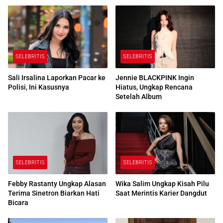
SELEBRITIS
SELEBRITIS
Sali Irsalina Laporkan Pacar ke
Jennie BLACKPINK Ingin
Polisi, Ini Kasusnya
Hiatus, Ungkap Rencana
Setelah Album
SELEBRITIS
SELEBRITIS
Febby Rastanty Ungkap Alasan
Wika Salim Ungkap Kisah Pilu
Terima Sinetron Biarkan Hati
Saat Merintis Karier Dangdut
Bicara