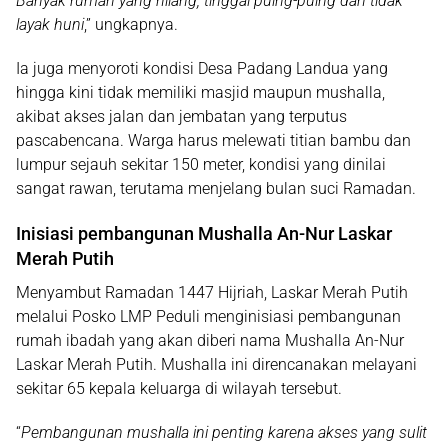
Banyak rumah yang hilang, tinggal puing-puing dan tidak
layak huni
,” ungkapnya.
Ia juga menyoroti kondisi
Desa Padang Landua
yang
hingga kini
tidak memiliki masjid maupun mushalla
,
akibat akses jalan dan jembatan yang terputus
pascabencana. Warga harus melewati titian bambu dan
lumpur sejauh sekitar
150 meter
, kondisi yang dinilai
sangat rawan, terutama menjelang bulan suci Ramadan.
Inisiasi pembangunan Mushalla An-Nur Laskar
Merah Putih
Menyambut
Ramadan 1447 Hijriah
, Laskar Merah Putih
melalui Posko LMP Peduli menginisiasi pembangunan
rumah ibadah yang akan diberi nama
Mushalla An-Nur
Laskar Merah Putih
. Mushalla ini direncanakan melayani
sekitar
65 kepala keluarga
di wilayah tersebut.
“
Pembangunan mushalla ini penting karena akses yang sulit