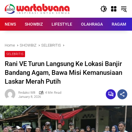
Skip
to
content
NEWS
SHOWBIZ
LIFESTYLE
OLAHRAGA
RAGAM
Home
SHOWBIZ
SELEBRITIS
SELEBRITIS
Rani VE Turun Langsung Ke Lokasi Banjir
Bandang Agam, Bawa Misi Kemanusiaan
Laskar Merah Putih
Redaksi WB
4 Min Read
January 8, 2026