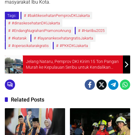
masyarakat Ibu Kota.
Tags:
#baktikesehatanPemprovDKIJakarta
#dinaskesehatanDKIJakarta
#EndangNugrahaniPramonoAnung
#HariIbu2025
#katarak
#layanankesehatangratisJakarta
#operasikatarakgratis
#PKKDKIJakarta
Jelang Nataru, Pemprov DKI Kirim 15 Ton Pangan
Murah ke Kepulauan Seribu untuk Kendalikan
Harga
Related Posts