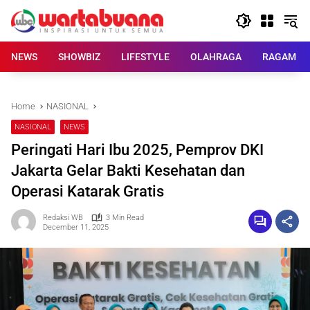
Skip
to
content
NEWS
SHOWBIZ
LIFESTYLE
OLAHRAGA
RAGAM
Home
NASIONAL
NASIONAL
NEWS
Peringati Hari Ibu 2025, Pemprov DKI
Jakarta Gelar Bakti Kesehatan dan
Operasi Katarak Gratis
Redaksi WB
3 Min Read
December 11, 2025