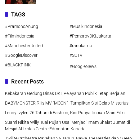
TAGS
#PramonoAnung
#MusikIndonesia
#FilmIndonesia
#PemprovDKIJakarta
#ManchesterUnited
#ranokarno
#GoogleDiscover
#SCTV
#BLACKPINK
#GoogleNews
Recent Posts
Kebakaran Gedung Dinas DKI, Pelayanan Publik Tetap Berjalan
BABYMONSTER Rilis MV “MOON” , Tampilkan Sisi Gelap Misterius
Lenny Ivylen 26 Tahun di Fashion, Kini Punya Impian Main Film
Suami Nikita Willy Tuai Pujian Usai Menjadi Imam Shalat Jumat di
Mesjid Al-Ikhlas Centre Edmonton Kanada
Twilite Orchestra Rayakan 35 Tahun, Bawa The Beatles dan Queen