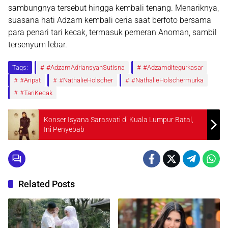
sambungnya tersebut hingga kembali tenang. Menariknya,
suasana hati Adzam kembali ceria saat berfoto bersama
para penari tari kecak, termasuk pemeran Anoman, sambil
tersenyum lebar.
Tags:
#AdzamAdriansyahSutisna
#Adzamditegurkasar
#Aripat
#NathalieHolscher
#NathalieHolschermurka
#TariKecak
Konser Isyana Sarasvati di Kuala Lumpur Batal,
Ini Penyebab
Related Posts