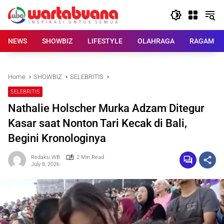
Skip
to
content
NEWS
SHOWBIZ
LIFESTYLE
OLAHRAGA
RAGAM
Home
SHOWBIZ
SELEBRITIS
SELEBRITIS
Nathalie Holscher Murka Adzam Ditegur
Kasar saat Nonton Tari Kecak di Bali,
Begini Kronologinya
Redaksi WB
2 Min Read
July 8, 2026