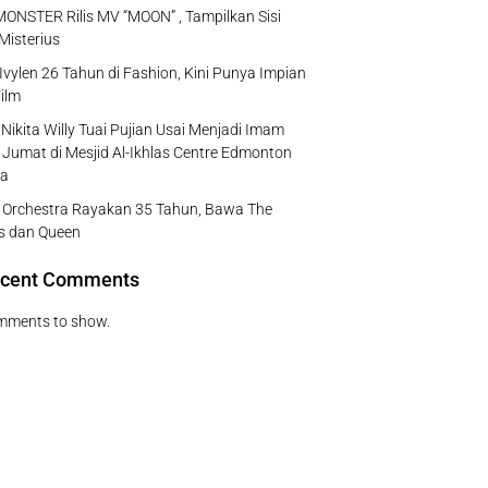
NSTER Rilis MV “MOON” , Tampilkan Sisi
Misterius
Ivylen 26 Tahun di Fashion, Kini Punya Impian
ilm
Nikita Willy Tuai Pujian Usai Menjadi Imam
 Jumat di Mesjid Al-Ikhlas Centre Edmonton
a
e Orchestra Rayakan 35 Tahun, Bawa The
s dan Queen
cent Comments
mments to show.