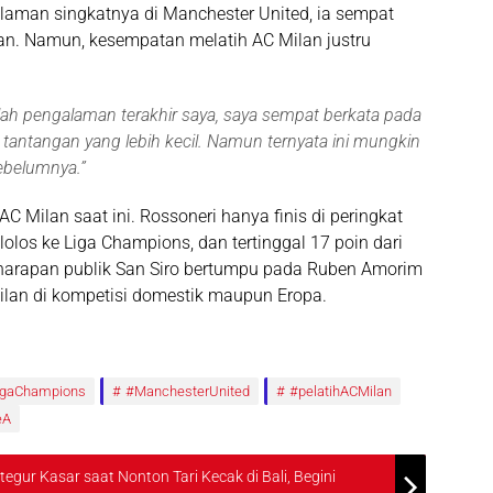
aman singkatnya di Manchester United, ia sempat
gan. Namun, kesempatan melatih AC Milan justru
elah pengalaman terakhir saya, saya sempat berkata pada
 tantangan yang lebih kecil. Namun ternyata ini mungkin
sebelumnya
.”
 Milan saat ini. Rossoneri hanya finis di peringkat
olos ke Liga Champions, dan tertinggal 17 poin dari
uh harapan publik San Siro bertumpu pada Ruben Amorim
lan di kompetisi domestik maupun Eropa.
igaChampions
#ManchesterUnited
#pelatihACMilan
eA
egur Kasar saat Nonton Tari Kecak di Bali, Begini