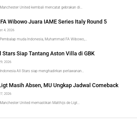
Manchester United kembali mencatat gebrakan di…
 Wibowo Juara IAME Series Italy Round 5
st 4, 2026
 Pembalap muda Indonesia, Muhammad FA Wibowo,…
l Stars Siap Tantang Aston Villa di GBK
29, 2026
Indonesia All Stars siap menghadirkan perlawanan…
 Ligt Masih Absen, MU Ungkap Jadwal Comeback
27, 2026
Manchester United memastikan Matthijs de Ligt…