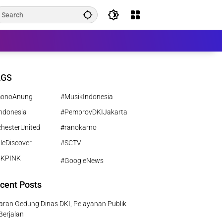
AGS
monoAnung
#MusikIndonesia
ndonesia
#PemprovDKIJakarta
hesterUnited
#ranokarno
leDiscover
#SCTV
CKPINK
#GoogleNews
cent Posts
ran Gedung Dinas DKI, Pelayanan Publik
Berjalan