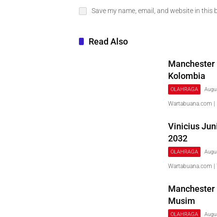
Save my name, email, and website in this 
Read Also
Manchester U
Kolombia
OLAHRAGA
Augu
Wartabuana.com |
Vinicius Jun
2032
OLAHRAGA
Augu
Wartabuana.com | T
Manchester 
Musim
OLAHRAGA
Augu