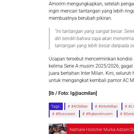
Amorim mengungkapkan, setelah pengal
ingin mencari tantangan yang lebih rin
membuatnya berubah pikiran.
“
Ini tantangan yang sangat besar. Set
diri sendiri bahwa saya akan menerima
tantangan yang lebih besar daripada 
Ucapan tersebut mencerminkan kondisi AC
kelima Serie A musim 2025/2026, gagal l
juara bertahan Inter Milan. Kini, selur
untuk mengangkat kembali pamor AC Mi
[Ib / Foto: Ig@acmilan]
Tags:
#ACMilan
#InterMilan
#L
#Rossoneri
#RubenAmorim
#Seri
Nathalie Holscher Murka Adzam Dit