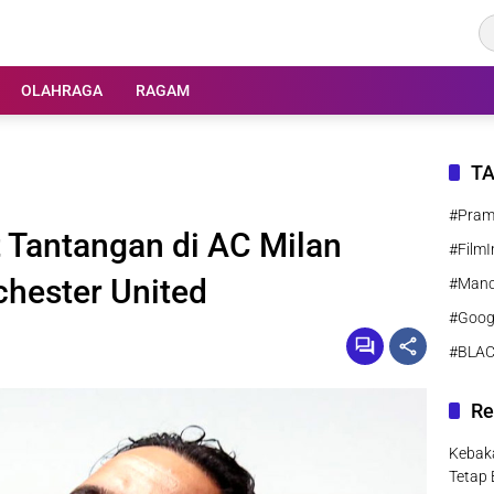
OLAHRAGA
RAGAM
T
#Pra
Tantangan di AC Milan
#FilmI
chester United
#Manc
#Goog
#BLA
Re
Kebaka
Tetap 