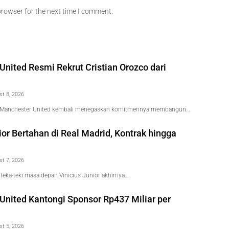
browser for the next time I comment.
nited Resmi Rekrut Cristian Orozco dari
st 8, 2026
 Manchester United kembali menegaskan komitmennya membangun…
ior Bertahan di Real Madrid, Kontrak hingga
st 7, 2026
eka-teki masa depan Vinicius Junior akhirnya…
United Kantongi Sponsor Rp437 Miliar per
st 5, 2026