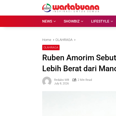
Skip
to
content
NEWS
SHOWBIZ
LIFESTYLE
Home
OLAHRAGA
OLAHRAGA
Ruben Amorim Sebut 
Lebih Berat dari Man
Redaksi WB
2 Min Read
July 8, 2026