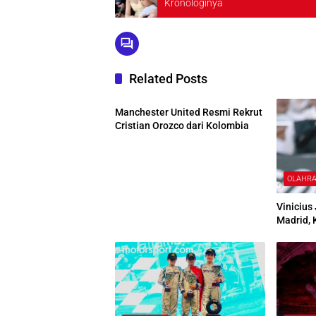
Kronologinya
Related Posts
OLAHRAGA
Manchester United Resmi Rekrut
Cristian Orozco dari Kolombia
OLAHR
Vinicius
Madrid, 