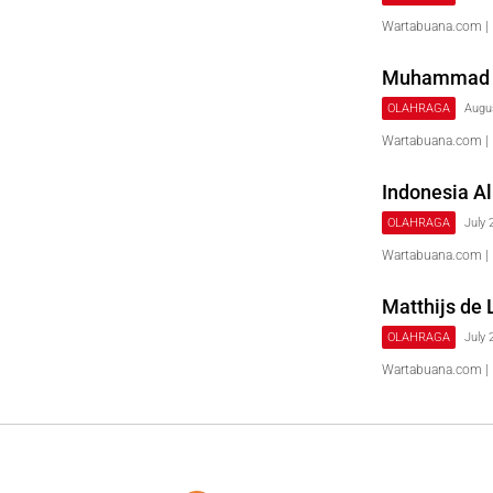
Wartabuana.com | 
Muhammad FA
OLAHRAGA
Augu
Wartabuana.com |
Indonesia Al
OLAHRAGA
July 
Wartabuana.com | 
Matthijs de
OLAHRAGA
July 
Wartabuana.com | 