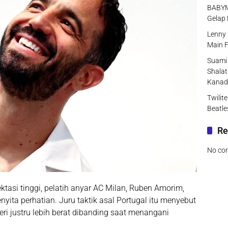
BABYMO
Gelap 
Lenny 
Main F
Suami 
Shalat
Kanad
Twilit
Beatle
Re
No co
asi tinggi, pelatih anyar
AC Milan
, Ruben Amorim,
ta perhatian. Juru taktik asal Portugal itu menyebut
 justru lebih berat dibanding saat menangani