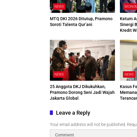
NEWS
EKONO
MTQ DKI 2026 Ditutup, Pramono
Ketum A
Soroti Talenta Qur’ani
Sinergi 
Kredit W
NEWS
NEWS
25 Anggota DKJ Dikukuhkan,
Kasus Fe
Pramono Dorong Seni Jadi Wajah
Memanas
Jakarta Global
Teranc
Leave a Reply
Your email address will not be published.
Requi