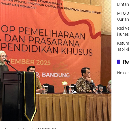
Bintan
MTQ DK
Qur’an
Red Ve
iTunes
Ketum
Tapi R
Re
No co