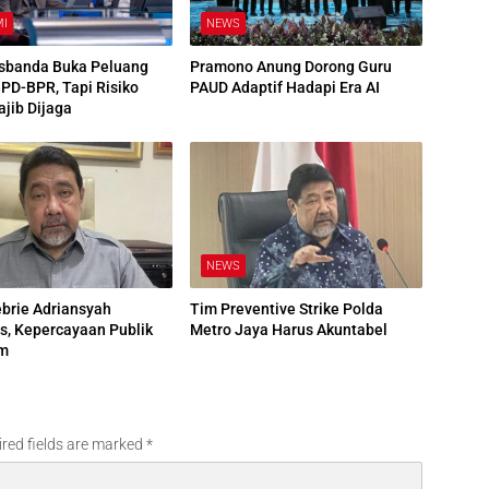
MI
NEWS
sbanda Buka Peluang
Pramono Anung Dorong Guru
BPD-BPR, Tapi Risiko
PAUD Adaptif Hadapi Era AI
ajib Dijaga
NEWS
brie Adriansyah
Tim Preventive Strike Polda
, Kepercayaan Publik
Metro Jaya Harus Akuntabel
am
red fields are marked
*