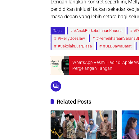
Dengan langkah konkret seperti ini, M
pendidikan inklusif bukan sekadar kebi
masa depan yang lebih setara bagi sel
Tags:
#AnakBerkebutuhanKhusus
#D
#MellyGoeslaw
#PemeliharaanSaranaS
#SekolahLuarBiasa
#SLBJawaBarat
WhatsApp Resmi Hadir di Apple Wa
Pergelangan Tangan
Related Posts