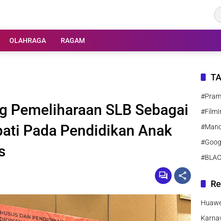
OLAHRAGA
RAGAM
T
#Pra
g Pemeliharaan SLB Sebagai
#FilmI
ati Pada Pendidikan Anak
#Manc
#Goog
s
#BLA
Re
Huawei
Karnav