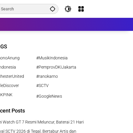
AGS
monoAnung
#MusikIndonesia
ndonesia
#PemprovDKIJakarta
hesterUnited
#ranokarno
leDiscover
#SCTV
CKPINK
#GoogleNews
cent Posts
 Watch GT 7 Resmi Meluncur, Baterai 21 Hari
al SCTV 2026 di Tegal, Bertabur Artis dan