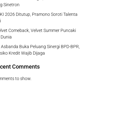
g Sinetron
I 2026 Ditutup, Pramono Soroti Talenta
i
lvet Comeback, Velvet Summer Puncaki
 Dunia
 Asbanda Buka Peluang Sinergi BPD-BPR,
isiko Kredit Wajib Dijaga
cent Comments
mments to show.