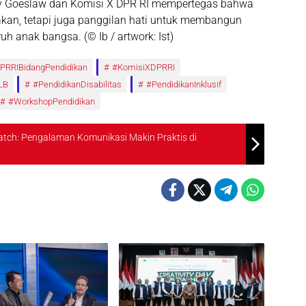
elly Goeslaw dan Komisi X DPR RI mempertegas bahwa
jakan, tetapi juga panggilan hati untuk membangun
uruh anak bangsa.
(© Ib / artwork: Ist)
PRRIBidangPendidikan
#KomisiXDPRRI
LB
#PendidikanDisabilitas
#PendidikanInklusif
#WorkshopPendidikan
tch: Pengalaman Komunikasi Makin Praktis di