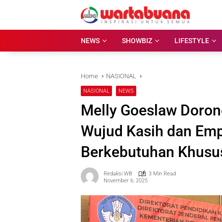
Skip
to
content
NEWS
SHOWBIZ
LIFESTYLE
Home
NASIONAL
NASIONAL
NEWS
Melly Goeslaw Doron
Wujud Kasih dan Emp
Berkebutuhan Khusu
Redaksi WB
3 Min Read
November 6, 2025