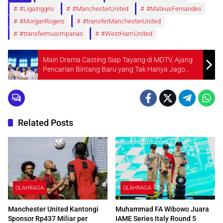
#LigaInggris
#ManchesterUnited
#MateusFernandes
#MorganRogers
#transferManchesterUnited
#transfermusimpanas
#WestHamUnited
Main Drama Casting Siap Tayang di MDTV, Ajang
Pencarian Bintang Baru yang Tak Hanya Jago
Akting
Related Posts
OLAHRAGA
OLAHRAGA
Manchester United Kantongi
Muhammad FA Wibowo Juara
Sponsor Rp437 Miliar per
IAME Series Italy Round 5