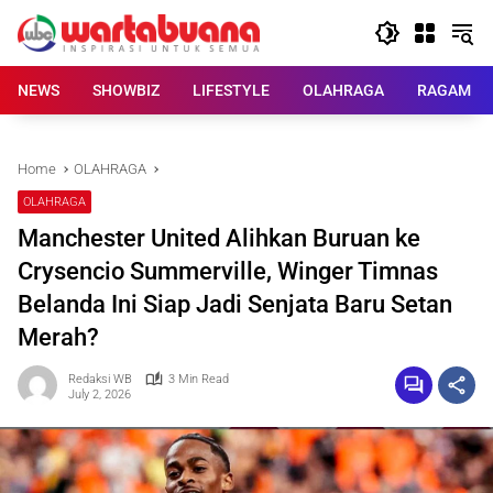
Skip
to
content
NEWS
SHOWBIZ
LIFESTYLE
OLAHRAGA
RAGAM
Home
OLAHRAGA
OLAHRAGA
Manchester United Alihkan Buruan ke
Crysencio Summerville, Winger Timnas
Belanda Ini Siap Jadi Senjata Baru Setan
Merah?
Redaksi WB
3 Min Read
July 2, 2026