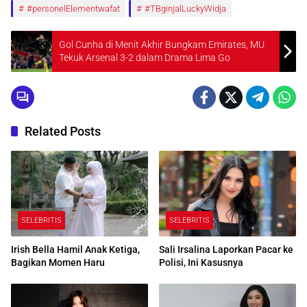
#personelElementwafat
#TBginjalLuckyWidja
Gol Cunha di Menit Akhir Bungkam Emirates, MU
Tekuk Arsenal 3-2 dalam Drama Lima Go
Related Posts
SELEBRITIS
SELEBRITIS
Irish Bella Hamil Anak Ketiga,
Sali Irsalina Laporkan Pacar ke
Bagikan Momen Haru
Polisi, Ini Kasusnya