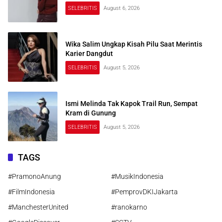
SELEBRITIS
August 6, 2026
Wika Salim Ungkap Kisah Pilu Saat Merintis
Karier Dangdut
SELEBRITIS
August 5, 2026
Ismi Melinda Tak Kapok Trail Run, Sempat
Kram di Gunung
SELEBRITIS
August 5, 2026
TAGS
#PramonoAnung
#MusikIndonesia
#FilmIndonesia
#PemprovDKIJakarta
#ManchesterUnited
#ranokarno