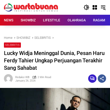
Skip
to
content
NEWS
SHOWBIZ
LIFESTYLE
OLAHRAGA
RAGAM
Home
SHOWBIZ
SELEBRITIS
SELEBRITIS
Lucky Widja Meninggal Dunia, Pesan Haru
Ferdy Tahier Ungkap Perjuangan Terakhir
Sang Sahabat
Redaksi WB
2 Min Read
January 26, 2026