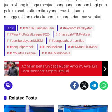
juara. Ajang ini juga menjadi panggung harapan bagi para
pelaku usaha ultra mikro yang terus berjuang
menggerakkan roda ekonomi keluarga dan masyarakat.
Tags:
#CariTauLangkahBaru
#ekonomikerakyatan
#FinalProFutsalLeague2026
#nasabahPNMMekaar
#pemberdayaanUMKM
#pengusahaUltramikro
#penjualpempek
#PNMMekaar
#PNMuntukUMKM
#ProFutsalLeague
#UMKMIndonesia
AC Milan Bertaruh pada Ruben Amorim, Awal Era
Baru Rossoneri Segera Dimulai
Related Posts