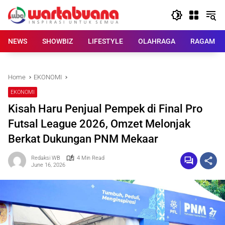
Skip
to
content
NEWS
SHOWBIZ
LIFESTYLE
OLAHRAGA
RAGAM
Home
EKONOMI
EKONOMI
Kisah Haru Penjual Pempek di Final Pro
Futsal League 2026, Omzet Melonjak
Berkat Dukungan PNM Mekaar
Redaksi WB
4 Min Read
June 16, 2026