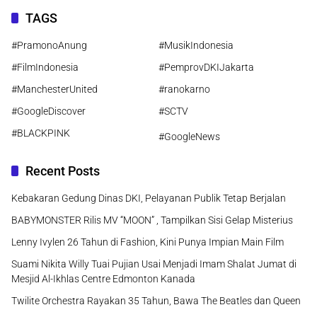
TAGS
#PramonoAnung
#MusikIndonesia
#FilmIndonesia
#PemprovDKIJakarta
#ManchesterUnited
#ranokarno
#GoogleDiscover
#SCTV
#BLACKPINK
#GoogleNews
Recent Posts
Kebakaran Gedung Dinas DKI, Pelayanan Publik Tetap Berjalan
BABYMONSTER Rilis MV “MOON” , Tampilkan Sisi Gelap Misterius
Lenny Ivylen 26 Tahun di Fashion, Kini Punya Impian Main Film
Suami Nikita Willy Tuai Pujian Usai Menjadi Imam Shalat Jumat di
Mesjid Al-Ikhlas Centre Edmonton Kanada
Twilite Orchestra Rayakan 35 Tahun, Bawa The Beatles dan Queen