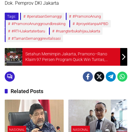
Dok. Pemprov DKI Jakarta
Tags:
#penataanSemanggi
#PramonoAnung
#PramonoAnunggroundbreaking
#proyektanpaAPBD
#RTHJakartaterbaru
#ruangterbukahijauJakarta
#TamanSemanggirevitalisasi
Setahun Memimpin Jakarta, Pramono–Rano
Klaim 97 Persen Program Quick Win Tuntas,
Ekonomi Tumbuh di Atas Nasional
Related Posts
NASIONAL
NASIONAL