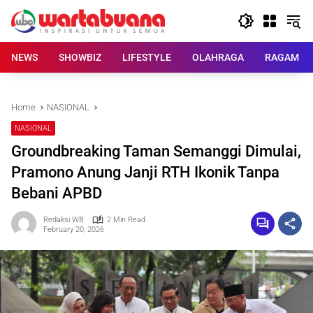
Skip
to
content
NEWS
SHOWBIZ
LIFESTYLE
OLAHRAGA
RAGAM
Home
NASIONAL
NASIONAL
Groundbreaking Taman Semanggi Dimulai,
Pramono Anung Janji RTH Ikonik Tanpa
Bebani APBD
Redaksi WB
2 Min Read
February 20, 2026