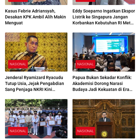
Kasus Febrie Adriansyah,
Eddy Soeparno Ingatkan Ekspor
Desakan KPK Ambil Alih Makin
Listrik ke Singapura Jangan
Menguat
Korbankan Kebutuhan RI Meta
Deskripsi:
NASIONAL
NASIONAL
Jenderal Ryamizard Ryacudu
Papua Bukan Sekadar Konflik:
Tutup Usia, Jejak Pengabdian
Akademisi Dorong Narasi
Sang Penjaga NKRI Kini
Budaya Jadi Kekuatan di Era
Menjadi Sejarah
Digital
NASIONAL
NASIONAL