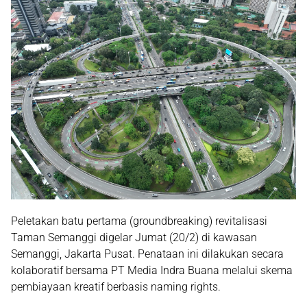
Peletakan batu pertama (groundbreaking) revitalisasi
Taman Semanggi digelar Jumat (20/2) di kawasan
Semanggi, Jakarta Pusat. Penataan ini dilakukan secara
kolaboratif bersama
PT Media Indra Buana
melalui skema
pembiayaan kreatif berbasis
naming rights
.