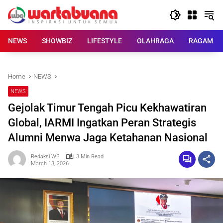
Skip
to
content
NEWS
SHOWBIZ
LIFESTYLE
OLAHRAGA
RAGAM
Home
NEWS
NEWS
Gejolak Timur Tengah Picu Kekhawatiran
Global, IARMI Ingatkan Peran Strategis
Alumni Menwa Jaga Ketahanan Nasional
Redaksi WB
3 Min Read
March 13, 2026