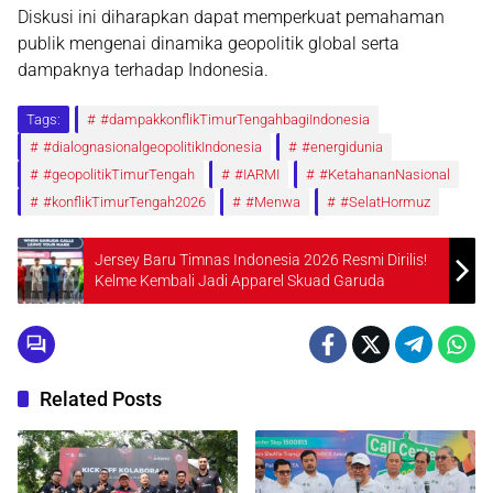
Diskusi ini diharapkan dapat memperkuat pemahaman
publik mengenai dinamika geopolitik global serta
dampaknya terhadap Indonesia.
Tags:
#dampakkonflikTimurTengahbagiIndonesia
#dialognasionalgeopolitikIndonesia
#energidunia
#geopolitikTimurTengah
#IARMI
#KetahananNasional
#konflikTimurTengah2026
#Menwa
#SelatHormuz
Jersey Baru Timnas Indonesia 2026 Resmi Dirilis!
Kelme Kembali Jadi Apparel Skuad Garuda
Related Posts