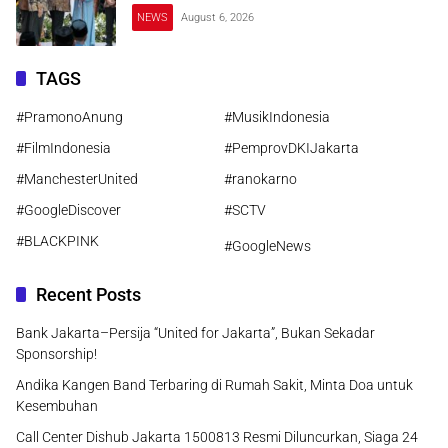
NEWS
August 6, 2026
TAGS
#PramonoAnung
#MusikIndonesia
#FilmIndonesia
#PemprovDKIJakarta
#ManchesterUnited
#ranokarno
#GoogleDiscover
#SCTV
#BLACKPINK
#GoogleNews
Recent Posts
Bank Jakarta–Persija “United for Jakarta”, Bukan Sekadar
Sponsorship!
Andika Kangen Band Terbaring di Rumah Sakit, Minta Doa untuk
Kesembuhan
Call Center Dishub Jakarta 1500813 Resmi Diluncurkan, Siaga 24