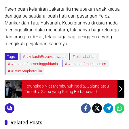
Perempuan kelahiran Jakarta itu merupakan anak kedua
dari tiga bersaudara, buah hati dari pasangan
Feroz
Marikar dan Tatu Yulyanah
. Kepergiannya di usia muda
meninggalkan duka mendalam, tak hanya bagi keluarga
dan orang terdekat, tetapi juga bagi penggemar yang
mengikuti perjalanan kariernya.
Tags:
#kekasihRezaArapwafat
#LulaLahfah
#LulaLahfahmeninggaldunia
#LulaLahfahselebgram
#RezaArapberduka
Terungkap Niat Membunuh Nadia, Galang atau
Timothy: Siapa yang Paling Berbahaya di
Melindungimu Selamanya?
Related Posts