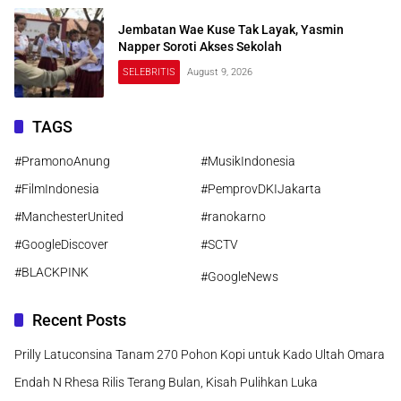
Jembatan Wae Kuse Tak Layak, Yasmin
Napper Soroti Akses Sekolah
SELEBRITIS
August 9, 2026
TAGS
#PramonoAnung
#MusikIndonesia
#FilmIndonesia
#PemprovDKIJakarta
#ManchesterUnited
#ranokarno
#GoogleDiscover
#SCTV
#BLACKPINK
#GoogleNews
Recent Posts
Prilly Latuconsina Tanam 270 Pohon Kopi untuk Kado Ultah Omara
Endah N Rhesa Rilis Terang Bulan, Kisah Pulihkan Luka