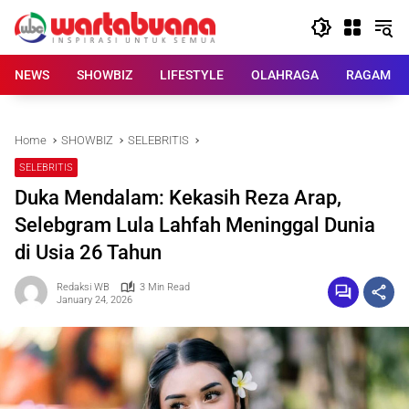
Skip
to
content
NEWS
SHOWBIZ
LIFESTYLE
OLAHRAGA
RAGAM
Home
SHOWBIZ
SELEBRITIS
SELEBRITIS
Duka Mendalam: Kekasih Reza Arap,
Selebgram Lula Lahfah Meninggal Dunia
di Usia 26 Tahun
Redaksi WB
3 Min Read
January 24, 2026