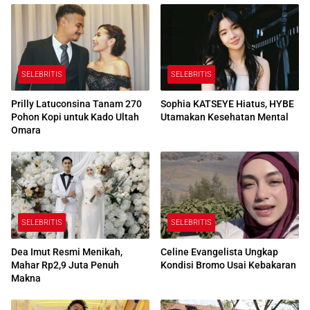
SELEBRITIS
SELEBRITIS
Prilly Latuconsina Tanam 270
Sophia KATSEYE Hiatus, HYBE
Pohon Kopi untuk Kado Ultah
Utamakan Kesehatan Mental
Omara
SELEBRITIS
SELEBRITIS
Dea Imut Resmi Menikah,
Celine Evangelista Ungkap
Mahar Rp2,9 Juta Penuh
Kondisi Bromo Usai Kebakaran
Makna